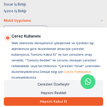
Socar İş Birliği
İyzico İş Birliği
Mobil Uygulama
Çerez Kullanımı
Web sitemizde deneyiminizi iyileştirmek ve içerikleri ilgi
alanlarınıza göre düzenlemek amacıyla çerezler
kullanıyoruz.Tümünü Kabul Et” ile tüm çerezlere onay
verebilir, “Tümünü Reddet” ile zorunlu olmayan çerezleri
reddedebilir veya tercihlerinizi “Çerezleri Yönet” üzerinden
düzenleyebilirsiniz.Detaylı bilgi için
Çerez Politikamızı
Müşteri Hizmetleri
inceleyebilirsiniz.
Çerezleri Özelleştir
Sıkça Sorulan Sorular
Hepsini Reddet
Adres
2.139,00
TL
Hızlı Teslimat
Kargo Bedava
Ovacık Mah. Hacıoğlu Sok. No:13 Başiskele / KOCAELİ
Hepsini Kabul Et
Müşteri Destek Hattı
SEPETE EKLE