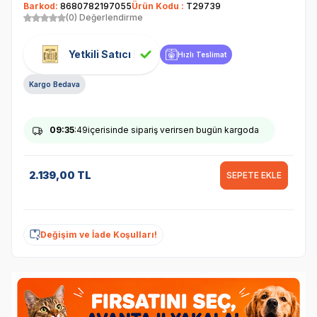
Barkod:
8680782197055
Ürün Kodu :
T29739
(0) Değerlendirme
Yetkili Satıcı
Hızlı Teslimat
Kargo Bedava
09
:35
:49
içerisinde sipariş verirsen bugün kargoda
2.139,00
TL
SEPETE EKLE
Değişim ve İade Koşulları!