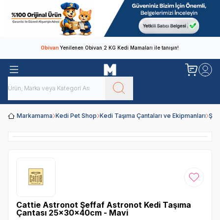
Obivan
Yenilenen Obivan 2 KG Kedi Mamaları ile tanışın!
Markamama
Kedi Pet Shop
Kedi Taşıma Çantaları ve Ekipmanları
Şef
Favoriye
Cattie Astronot Şeffaf Astronot Kedi Taşıma
Çantası 25x30x40cm - Mavi