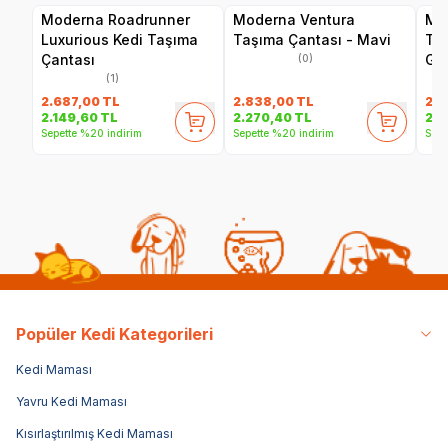
Moderna Roadrunner
Moderna Ventura
Mo
Luxurious Kedi Taşıma
Taşıma Çantası - Mavi
Taş
Çantası
Gri
(0)
(1)
2.687,00
TL
2.838,00
TL
2.8
2.149,60
TL
2.270,40
TL
2.2
Sepette %20 indirim
Sepette %20 indirim
Sepe
Popüler Kedi Kategorileri
Kedi Maması
Yavru Kedi Maması
Kısırlaştırılmış Kedi Maması