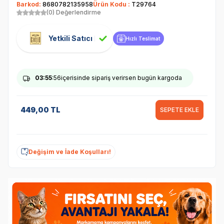
Barkod:
8680782135958
Ürün Kodu :
T29764
(0) Değerlendirme
Yetkili Satıcı
Hızlı Teslimat
03
:55
:56
içerisinde sipariş verirsen bugün kargoda
449,00
TL
SEPETE EKLE
Değişim ve İade Koşulları!