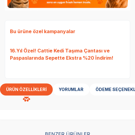
Bu ürüne özel kampanyalar
Ked
16.Yıl Özel! Cattie Kedi Taşıma Çantası ve
Etli
Paspaslarında Sepette Ekstra %20 İndirim!
Tavu
bed
ÜRÜN ÖZELLIKLERI
YORUMLAR
ÖDEME SEÇENEKL
BENZER ÜRÜNLER