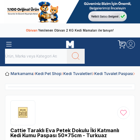
Obivan
Yenilenen Obivan 2 KG Kedi Mamaları ile tanışın!
Markamama
Kedi Pet Shop
Kedi Tuvaletleri
Kedi Tuvalet Paspası
Ca
Favoriye
Cattie Taraklı Eva Petek Dokulu İki Katmanlı
Kedi Kumu Paspası 50x75cm - Turkuaz