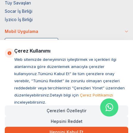
Tüy Savaşları
Socar İş Birliği
İyzico İş Birliği
Mobil Uygulama
Çerez Kullanımı
Web sitemizde deneyiminizi iyileştirmek ve içerikleri ilgi
alanlarınıza göre düzenlemek amacıyla çerezler
kullanıyoruz.Tümünü Kabul Et” ile tüm çerezlere onay
verebilir, “Tümünü Reddet” ile zorunlu olmayan çerezleri
reddedebilir veya tercihlerinizi “Çerezleri Yönet” üzerinden
düzenleyebilirsiniz.Detaylı bilgi için
Çerez Politikamızı
Müşteri Hizmetleri
inceleyebilirsiniz.
Çerezleri Özelleştir
Sıkça Sorulan Sorular
Hepsini Reddet
Adres
449,00
TL
Hızlı Teslimat
Ovacık Mah. Hacıoğlu Sok. No:13 Başiskele / KOCAELİ
Hepsini Kabul Et