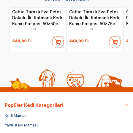
Cattie Taraklı Eva Petek
Cattie Taraklı Eva Petek
Cat
Dokulu İki Katmanlı Kedi
Dokulu İki Katmanlı Kedi
Dok
Kumu Paspası 50x50cm
Kumu Paspası 50x75cm
Ku
- Gri
- Pembe
- G
(0)
(0)
349,00
TL
449,00
TL
44
Popüler Kedi Kategorileri
Kedi Maması
Yavru Kedi Maması