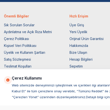
Önemli Bilgiler
Hızlı Erişim
Sık Sorulan Sorular
Üye Giriş
Aydınlatma ve Açık Rıza Metni
Yeni Üyelik
Çerez Politikası
Orijinal Ürün Garantisi
Kişisel Veri Politikası
Hakkımızda
Üyelik ve Kullanım Şartları
Bize Ulaşın
Satış Sözleşmesi
Hesap Bilgileri
Teslimat Koşulları
Sepetim
Ticari Elektronik İzin
Blog Sayfası
Çerez Kullanımı
Elektronik İleti Aydınlatma Metni
Müşteri Hizmetleri
Web sitemizde deneyiminizi iyileştirmek ve içerikleri ilgi alan
Kabul Et” ile tüm çerezlere onay verebilir, “Tümünü Reddet” ile 
“Çerezleri Yönet” üzerinden düzenleyebilirsiniz.Detaylı bilgi için