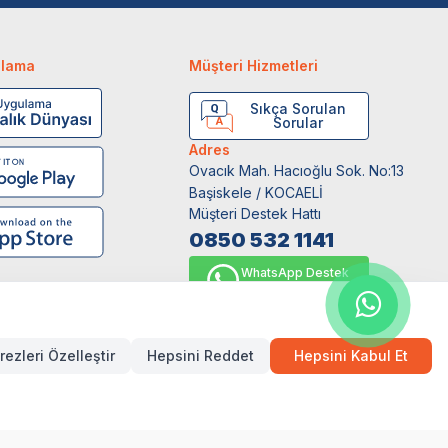
ulama
Müşteri Hizmetleri
Sıkça Sorulan
Sorular
Adres
Ovacık Mah. Hacıoğlu Sok. No:13
Başiskele / KOCAELİ
Müşteri Destek Hattı
0850 532 1141
WhatsApp Destek
0554 871 66 20
rezleri Özelleştir
Hepsini Reddet
Hepsini Kabul Et