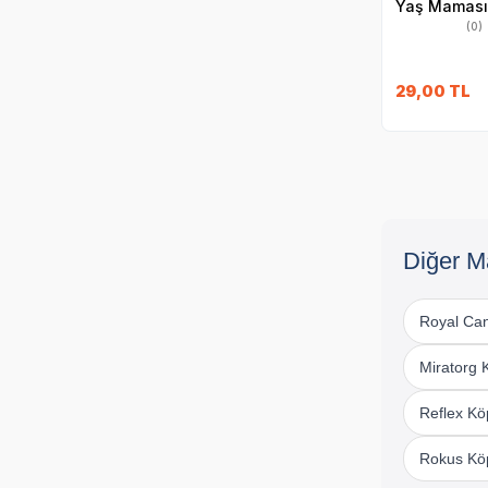
Yaş Maması
(0)
29,00
TL
Diğer M
Royal Ca
Miratorg
Reflex K
Rokus Kö