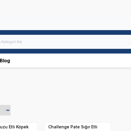
Blog
SKT
1.11.2028
Yetkili
Yetkili
Satıcı
Satıcı
Hızlı Teslimat
uzu Etli Köpek
Challenge Pate Sığır Etli