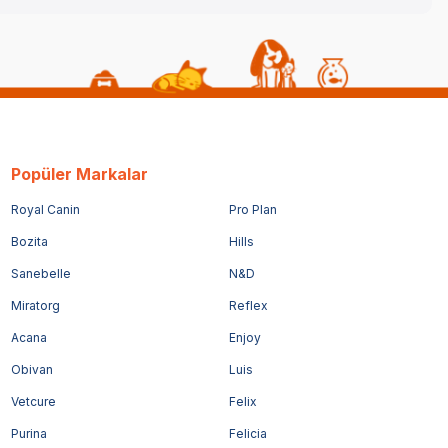
Popüler Markalar
Royal Canin
Pro Plan
Bozita
Hills
Sanebelle
N&D
Miratorg
Reflex
Acana
Enjoy
Obivan
Luis
Vetcure
Felix
Purina
Felicia