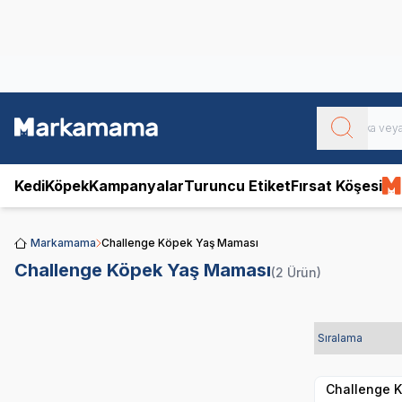
Obivan
Yenilenen Obivan 2 KG Kedi Mamaları ile tanışın!
Kedi
Köpek
Kampanyalar
Turuncu Etiket
Fırsat Köşesi
Markamama
Challenge Köpek Yaş Maması
Challenge Köpek Yaş Maması
(2 Ürün)
Hızlı Teslimat
Challenge K