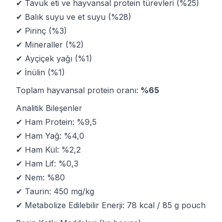
✔ Tavuk eti ve hayvansal protein türevleri (%25)
✔ Balık suyu ve et suyu (%28)
✔ Pirinç (%3)
✔ Mineraller (%2)
✔ Ayçiçek yağı (%1)
✔ İnülin (%1)
Toplam hayvansal protein oranı:
%65
Analitik Bileşenler
✔ Ham Protein: %9,5
✔ Ham Yağ: %4,0
✔ Ham Kül: %2,2
✔ Ham Lif: %0,3
✔ Nem: %80
✔ Taurin: 450 mg/kg
✔ Metabolize Edilebilir Enerji: 78 kcal / 85 g pouch