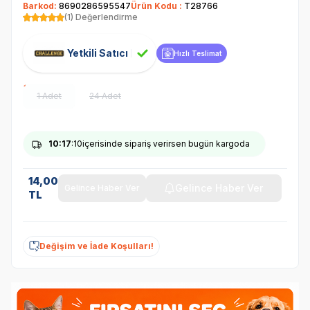
Barkod:
8690286595547
Ürün Kodu :
T28766
(1) Değerlendirme
Yetkili Satıcı
Hızlı Teslimat
1 Adet
24 Adet
10
:17
:10
içerisinde sipariş verirsen bugün kargoda
14,00
Gelince Haber Ver
Gelince Haber Ver
TL
Değişim ve İade Koşulları!