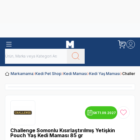
Obivan
Yenilenen Obivan 2 KG Kedi Mamaları ile tanışın!
Markamama
Kedi Pet Shop
Kedi Maması
Kedi Yaş Maması
Challenge
SKT
1.09.2027
Favoriye
Challenge Somonlu Kısırlaştırılmış Yetişkin
Pouch Yaş Kedi Maması 85 gr