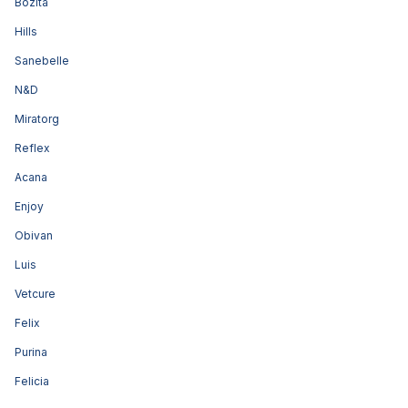
Bozita
Hills
Sanebelle
N&D
Miratorg
Reflex
Acana
Enjoy
Obivan
Luis
Vetcure
Felix
Purina
Felicia