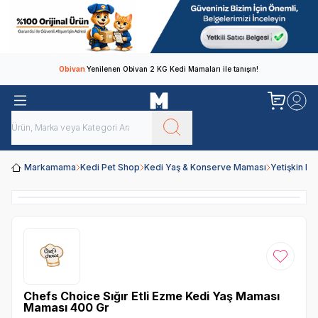
Obivan
Yenilenen Obivan 2 KG Kedi Mamaları ile tanışın!
Markamama
Kedi Pet Shop
Kedi Yaş & Konserve Maması
Yetişkin K
Favoriye
Chefs Choice Sığır Etli Ezme Kedi Yaş Maması
Maması 400 Gr