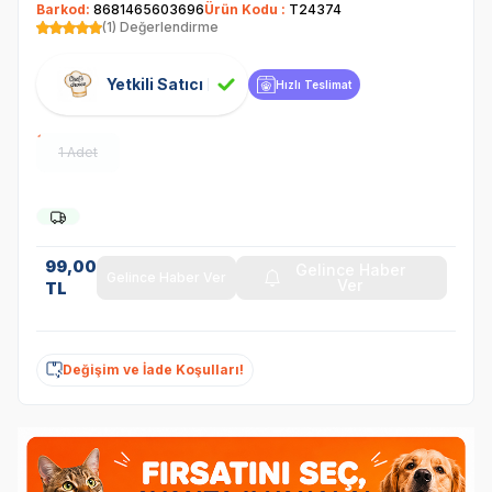
Barkod:
8681465603696
Ürün Kodu :
T24374
(1) Değerlendirme
Yetkili Satıcı
Hızlı Teslimat
1 Adet
99,00
Gelince Haber
Gelince Haber Ver
Ver
TL
Değişim ve İade Koşulları!