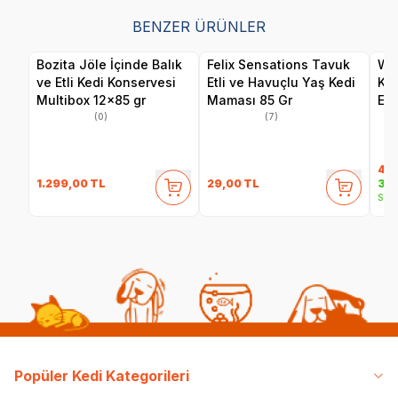
BENZER ÜRÜNLER
Bozita Jöle İçinde Balık
Felix Sensations Tavuk
Wan
ve Etli Kedi Konservesi
Etli ve Havuçlu Yaş Kedi
Ka
Multibox 12x85 gr
Maması 85 Gr
Eti
(0)
(7)
40
1.299,00
TL
29,00
TL
35,
Sepe
Popüler Kedi Kategorileri