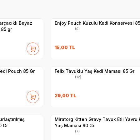
Yetkili
Satıcı
Hızlı Teslimat
arçacıklı Beyaz
Enjoy Pouch Kuzulu Kedi Konservesi 85
 85 gr
(0)
SKT
1.10.2027
15,00
TL
Yetkili
Satıcı
Hızlı Teslimat
 Kedi Pouch 85 Gr
Felix Tavuklu Yaş Kedi Maması 85 Gr
(12)
SKT
1.01.2027
29,00
TL
Yetkili
Satıcı
Hızlı Teslimat
ırlaştırılmış
Miratorg Kitten Gravy Tavuk Etli Yavru 
0 Gr
Yaş Maması 80 Gr
(7)