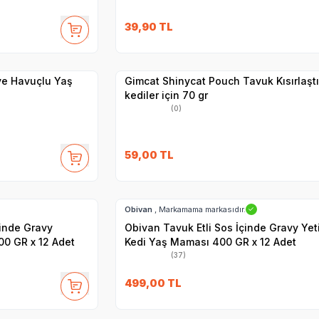
SKT
1.05.2027
39,90
TL
Yetkili
Satıcı
Hızlı Teslimat
 ve Havuçlu Yaş
Gimcat Shinycat Pouch Tavuk Kısırlaştı
kediler için 70 gr
(0)
59,00
TL
SKT
01.11.2027
Hızlı Teslimat
Obivan
, Markamama markasıdır.
✓
çinde Gravy
Obivan Tavuk Etli Sos İçinde Gravy Yet
00 GR x 12 Adet
Kedi Yaş Maması 400 GR x 12 Adet
(37)
SKT
15.09.2027
499,00
TL
Hızlı Teslimat
Yetkili
Satıcı
Kargo Bedava