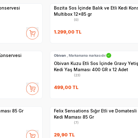
Konservesi
Bozita Sos İçinde Balık ve Etli Kedi Kon
Multibox 12x85 gr
(0)
27
1.299,00
TL
Hızlı Teslimat
 Konservesi
Obivan
, Markamama markasıdır.
✓
Obivan Kuzu Etli Sos İçinde Gravy Yeti
Kedi Yaş Maması 400 GR x 12 Adet
(23)
SKT
1.09.2027
499,00
TL
Yetkili
Satıcı
Hızlı Teslimat
aması 85 Gr
Felix Sensations Sığır Etli ve Domatesli
Kedi Maması 85 Gr
(7)
29,90
TL