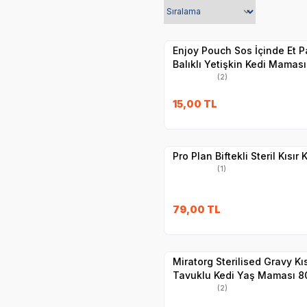
Yetkili
Satıcı
Hızlı Teslimat
Enjoy Pouch Sos İçinde Et P
Balıklı Yetişkin Kedi Maması
(2)
SKT
1.11.2026
15,00
TL
Yetkili
Satıcı
Hızlı Teslimat
Pro Plan Biftekli Steril Kısır
(1)
SKT
1.01.2027
79,00
TL
Yetkili
Satıcı
Hızlı Teslimat
Miratorg Sterilised Gravy Kıs
Tavuklu Kedi Yaş Maması 8
(2)