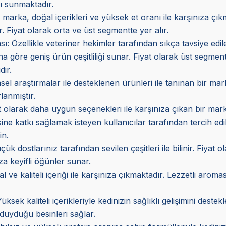
rı sunmaktadır.
marka, doğal içerikleri ve yüksek et oranı ile karşınıza çı
. Fiyat olarak orta ve üst segmentte yer alır.
sı
: Özellikle veteriner hekimler tarafından sıkça tavsiye ed
a göre geniş ürün çeşitliliği sunar. Fiyat olarak üst segmen
dir.
imsel araştırmalar ile desteklenen ürünleri ile tanınan bir m
lanmıştır.
at olarak daha uygun seçenekleri ile karşınıza çıkan bir mark
esine katkı sağlamak isteyen kullanıcılar tarafından tercih edi
in.
 dostlarınız tarafından sevilen çeşitleri ile bilinir. Fiyat o
za keyifli öğünler sunar.
e kaliteli içeriği ile karşınıza çıkmaktadır. Lezzetli aroması
Yüksek kaliteli içerikleriyle kedinizin sağlıklı gelişimini des
uyduğu besinleri sağlar.