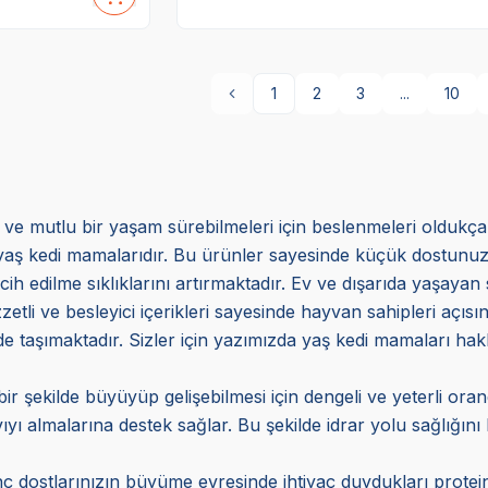
1
2
3
...
10
lı ve mutlu bir yaşam sürebilmeleri için beslenmeleri oldukç
aş kedi mamalarıdır. Bu ürünler sayesinde küçük dostunuzun 
cih edilme sıklıklarını artırmaktadır. Ev ve dışarıda yaşayan s
zetli ve besleyici içerikleri sayesinde hayvan sahipleri açı
i de taşımaktadır. Sizler için yazımızda yaş kedi mamaları hakk
ir şekilde büyüyüp gelişebilmesi için dengeli ve yeterli o
ıyı almalarına destek sağlar. Bu şekilde idrar yolu sağlığın
 dostlarınızın büyüme evresinde ihtiyaç duydukları protein 