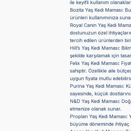
ile keyifli kullanım olanakla
Bozita Yaş Kedi Maması: Bu 
ürünleri kullanımınıza sunar
Royal Canin Yaş Kedi Mama
dostunuzun özel ihtiyaçların
tercih edilen ürünlerden biri
Hill’s Yaş Kedi Maması
: Bil
şekilde karşılamak için tasar
Felix Yaş Kedi Maması
: Fiy
sahiptir. Özellikle aile bütç
uygun fiyata mutlu edebilirs
Purina Yaş Kedi Maması: Küçük
sayesinde, küçük dostlarını
N&D Yaş Kedi Maması: Doğal v
etmenize olanak sunar.
Proplan Yaş Kedi Maması
: 
büyüme döneminde ihtiyaç d