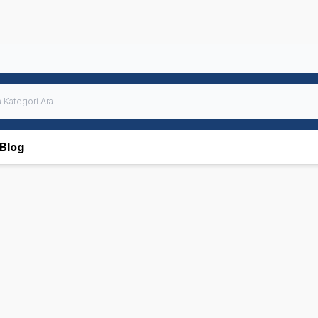
Blog
 Plan
N&D
Hills