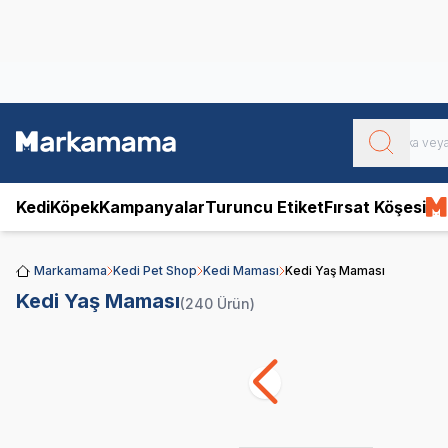
Obivan
Yenilenen Obivan 2 KG Kedi Mamaları ile tanışın!
Kedi
Köpek
Kampanyalar
Turuncu Etiket
Fırsat Köşesi
Markamama
Kedi Pet Shop
Kedi Maması
Kedi Yaş Maması
Kedi Yaş Maması
(240 Ürün)
Royal Canin
Pro