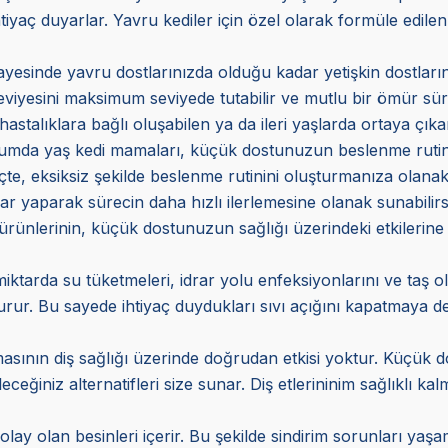
tiyaç duyarlar. Yavru kediler için özel olarak formüle edilen
ayesinde yavru dostlarınızda olduğu kadar yetişkin dostlarını
eviyesini maksimum seviyede tutabilir ve mutlu bir ömür sür
hastalıklara bağlı oluşabilen ya da ileri yaşlarda ortaya çıka
urumda yaş kedi mamaları, küçük dostunuzun beslenme rutinind
e, eksiksiz şekilde beslenme rutinini oluşturmanıza olanak
ar yaparak sürecin daha hızlı ilerlemesine olanak sunabilirs
 ürünlerinin, küçük dostunuzun sağlığı üzerindeki etkilerine
miktarda su tüketmeleri, idrar yolu enfeksiyonlarını ve taş 
r. Bu sayede ihtiyaç duydukları sıvı açığını kapatmaya deste
asının diş sağlığı üzerinde doğrudan etkisi yoktur. Küçük do
eceğiniz alternatifleri size sunar. Diş etlerininim sağlıklı k
olay olan besinleri içerir. Bu şekilde sindirim sorunları ya