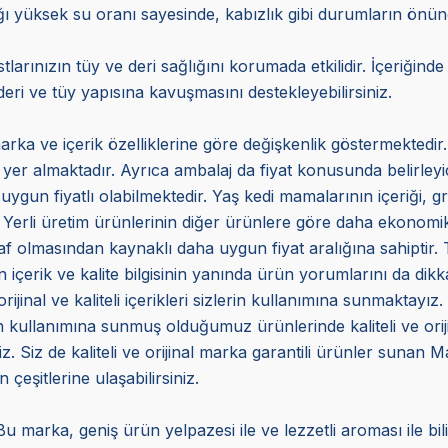
ığı yüksek su oranı sayesinde, kabızlık gibi durumların önü
arınızın tüy ve deri sağlığını korumada etkilidir. İçeriğind
eri ve tüy yapısına kavuşmasını destekleyebilirsiniz.
arka ve içerik özelliklerine göre değişkenlik göstermektedir.
a yer almaktadır. Ayrıca ambalaj da fiyat konusunda belirleyi
uygun fiyatlı olabilmektedir. Yaş kedi mamalarının içeriği, gr
 Yerli üretim ürünlerinin diğer ürünlere göre daha ekonomik 
f olmasından kaynaklı daha uygun fiyat aralığına sahiptir. Ta
içerik ve kalite bilgisinin yanında ürün yorumlarını da dikka
inal ve kaliteli içerikleri sizlerin kullanımına sunmaktayız.
ın kullanımına sunmuş olduğumuz ürünlerinde kaliteli ve ori
. Siz de kaliteli ve orijinal marka garantili ürünler sunan 
 çeşitlerine ulaşabilirsiniz.
 marka, geniş ürün yelpazesi ile ve lezzetli aroması ile b