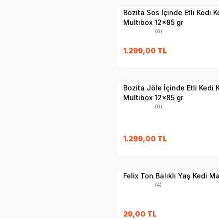
Bozita Sos İçinde Etli Kedi 
Multibox 12x85 gr
(0)
SKT
02.09.20
1.299,00
TL
Hızlı Teslimat
Yetkili
Satıcı
Kargo Bedava
Bozita Jöle İçinde Etli Kedi
Multibox 12x85 gr
(0)
SKT
1.11.2027
1.299,00
TL
Yetkili
Satıcı
Hızlı Teslimat
Felix Ton Balıklı Yaş Kedi M
(4)
29,00
TL