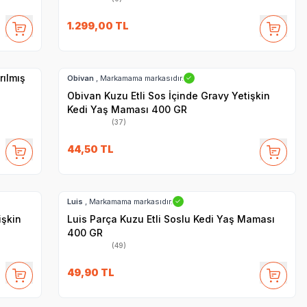
1.299,00
TL
SKT
1.08.2028
Hızlı Teslimat
rılmış
Obivan
, Markamama markasıdır.
✓
Obivan Kuzu Etli Sos İçinde Gravy Yetişkin
Kedi Yaş Maması 400 GR
(37)
44,50
TL
SKT
1.07.2028
Hızlı Teslimat
Luis
, Markamama markasıdır.
✓
işkin
Luis Parça Kuzu Etli Soslu Kedi Yaş Maması
400 GR
(49)
SKT
07.11.2027
49,90
TL
Hızlı Teslimat
Yetkili
Satıcı
Kargo Bedava