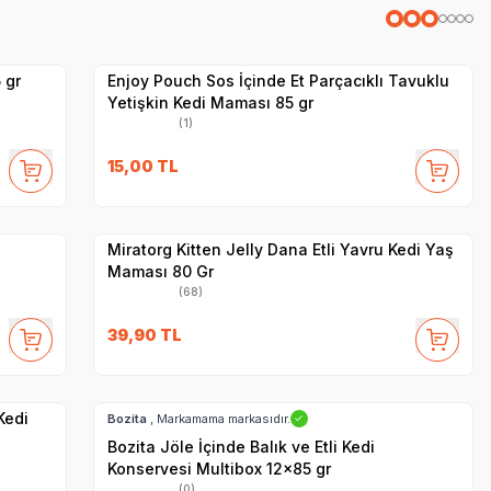
Yetkili
Satıcı
Hızlı Teslimat
 gr
Enjoy Pouch Sos İçinde Et Parçacıklı Tavuklu
Yetişkin Kedi Maması 85 gr
(1)
SKT
1.01.2027
15,00
TL
Yetkili
Satıcı
Hızlı Teslimat
Miratorg Kitten Jelly Dana Etli Yavru Kedi Yaş
Maması 80 Gr
(68)
39,90
TL
Hızlı Teslimat
SKT
02.09.2027
Kargo Bedava
Kedi
Bozita
, Markamama markasıdır.
✓
Bozita Jöle İçinde Balık ve Etli Kedi
Konservesi Multibox 12x85 gr
(0)