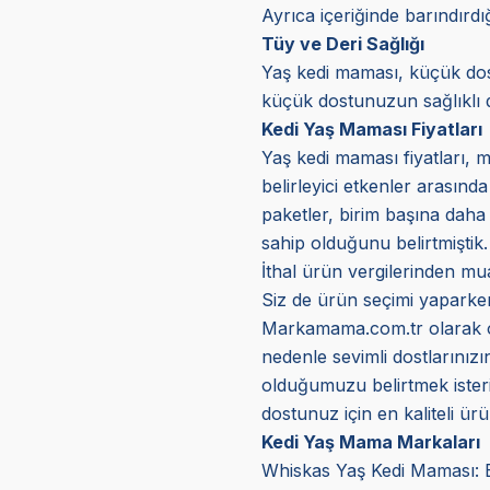
Ayrıca içeriğinde barındırd
Tüy ve Deri Sağlığı
Yaş kedi maması, küçük dostl
küçük dostunuzun sağlıklı d
Kedi Yaş Maması Fiyatları
Yaş kedi maması fiyatları, m
belirleyici etkenler arasınd
paketler, birim başına daha 
sahip olduğunu belirtmiştik.
İthal ürün vergilerinden mua
Siz de ürün seçimi yaparken 
Markamama.com.tr olarak orij
nedenle sevimli dostlarınız
olduğumuzu belirtmek isteriz
dostunuz için en kaliteli ürün
Kedi Yaş Mama Markaları
Whiskas Yaş Kedi Maması: Bu