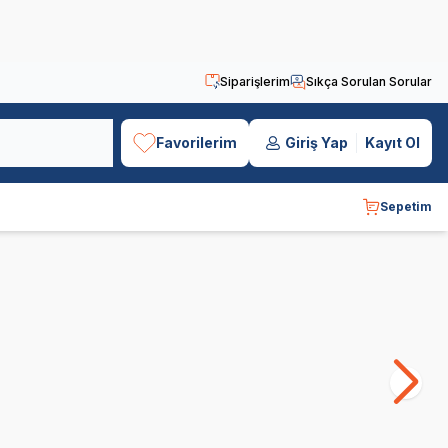
Siparişlerim
Sıkça Sorulan Sorular
Favorilerim
Giriş Yap
Kayıt Ol
Sepetim
Obivan
Luis
Bo