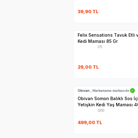
SKT
1.09.2027
39,90
TL
Yetkili
Satıcı
Hızlı Teslimat
Felix Sensations Tavuk Etli
Kedi Maması 85 Gr
(7)
29,00
TL
Hızlı Teslimat
Obivan
, Markamama markasıdır.
✓
Obivan Somon Balıklı Sos İ
Yetişkin Kedi Yaş Maması 4
(25)
SKT
25.11.2027
499,00
TL
Hızlı Teslimat
Yetkili
Satıcı
Kargo Bedava