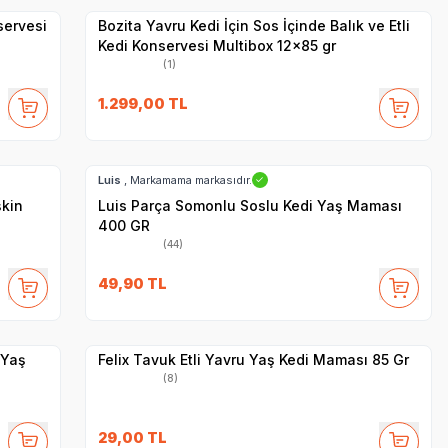
servesi
Bozita Yavru Kedi İçin Sos İçinde Balık ve Etli
Kedi Konservesi Multibox 12x85 gr
(1)
1.299,00
TL
SKT
1.07.2028
Hızlı Teslimat
Luis
, Markamama markasıdır.
✓
şkin
Luis Parça Somonlu Soslu Kedi Yaş Maması
400 GR
(44)
SKT
1.09.2027
49,90
TL
Yetkili
Satıcı
Hızlı Teslimat
 Yaş
Felix Tavuk Etli Yavru Yaş Kedi Maması 85 Gr
(8)
29,00
TL