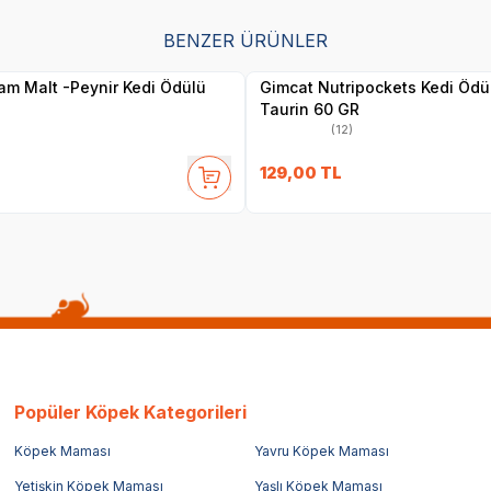
BENZER ÜRÜNLER
Yetkili
Yetkili
Satıcı
Satıcı
m Malt -Peynir Kedi Ödülü
Gimcat Nutripockets Kedi Ödü
Taurin 60 GR
(12)
129,00
TL
Popüler Köpek Kategorileri
Köpek Maması
Yavru Köpek Maması
Yetişkin Köpek Maması
Yaşlı Köpek Maması