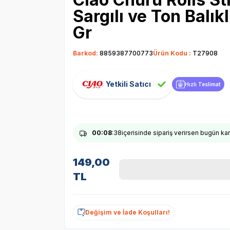
Sargılı ve Ton Balı
Gr
Barkod:
8859387700773
Ürün Kodu :
T27908
Yetkili Satıcı
Hızlı Teslimat
00
:08
:37
içerisinde sipariş verirsen bugün k
149,00
TL
Değişim ve İade Koşulları!