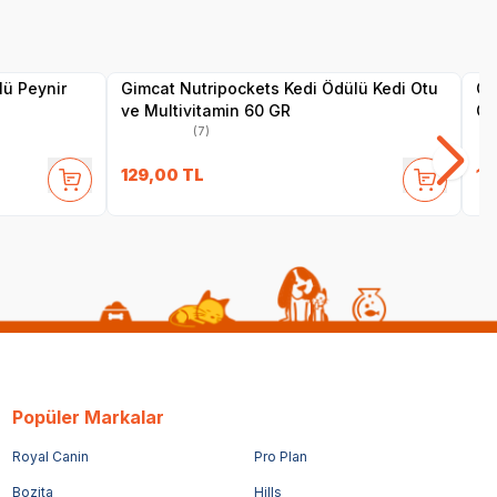
Yetkili
Satıcı
lü Peynir
Gimcat Nutripockets Kedi Ödülü Kedi Otu
Gi
ve Multivitamin 60 GR
Çu
(7)
129,00
TL
12
Popüler Markalar
Royal Canin
Pro Plan
Bozita
Hills