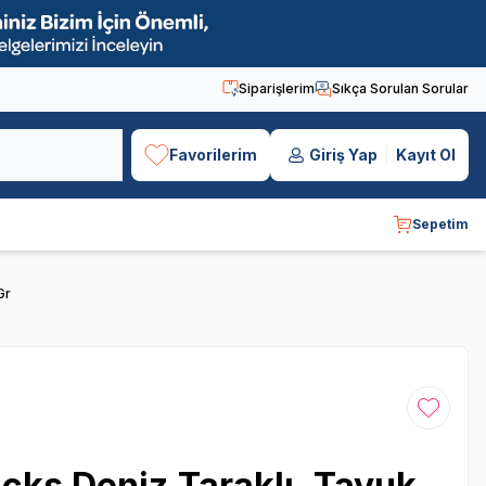
Siparişlerim
Sıkça Sorulan Sorular
Favorilerim
Giriş Yap
Kayıt Ol
Sepetim
Gr
Favoriye
icks Deniz Taraklı, Tavuk