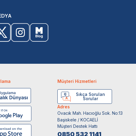
EDYA
ulama
Müşteri Hizmetleri
Sıkça Sorulan
Sorular
Adres
Ovacık Mah. Hacıoğlu Sok. No:13
Başiskele / KOCAELİ
Müşteri Destek Hattı
0850 532 1141