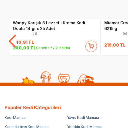
Yetkili
Satıcı
Wanpy Karışık 8 Lezzetli Krema Kedi
Miamor Crea
Ödülü 14 gr x 25 Adet
6X15 g
(21)
(0)
340,91
TL
219,00
TL
300,00
TL
Sepette %12 indirim
Popüler Kedi Kategorileri
Kedi Maması
Yavru Kedi Maması
Kısırlaştırılmış Kedi Maması
Yetişkin Kedi Maması