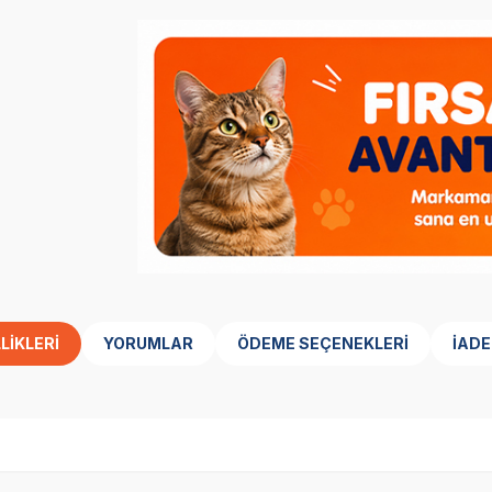
LIKLERI
YORUMLAR
ÖDEME SEÇENEKLERI
İADE
SKT
1.09.2027
SKT
1.05.2027