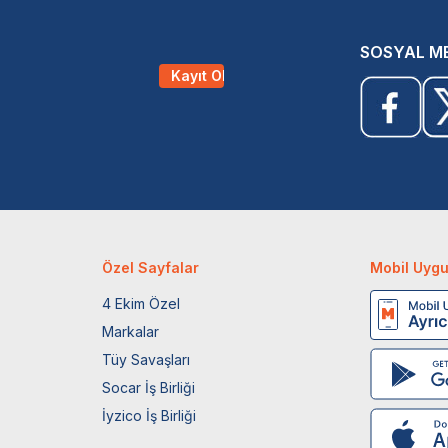
SOSYAL M
Kayıt Ol
Özel Sayfalar
Mobil Uyg
4 Ekim Özel
Markalar
Tüy Savaşları
Socar İş Birliği
İyzico İş Birliği