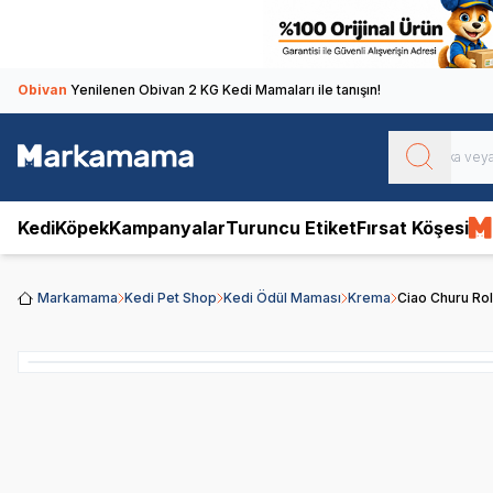
Obivan
Yenilenen Obivan 2 KG Kedi Mamaları ile tanışın!
Kedi
Köpek
Kampanyalar
Turuncu Etiket
Fırsat Köşesi
Markamama
Kedi Pet Shop
Kedi Ödül Maması
Krema
Ciao Churu Roll