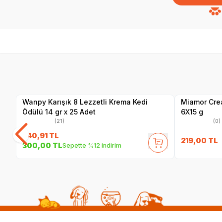
SKT
01.02.2027
Yetkili
Satıcı
Wanpy Karışık 8 Lezzetli Krema Kedi
Miamor Crea
Ödülü 14 gr x 25 Adet
6X15 g
(21)
(0)
340,91
TL
219,00
TL
300,00
TL
Sepette %12 indirim