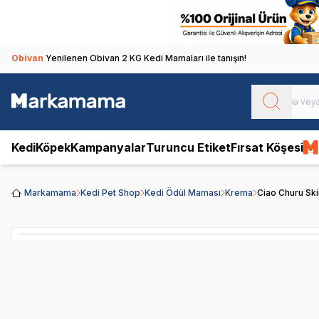
Obivan
Yenilenen Obivan 2 KG Kedi Mamaları ile tanışın!
Kedi
Köpek
Kampanyalar
Turuncu Etiket
Fırsat Köşesi
Markamama
Kedi Pet Shop
Kedi Ödül Maması
Krema
Ciao Churu Ski