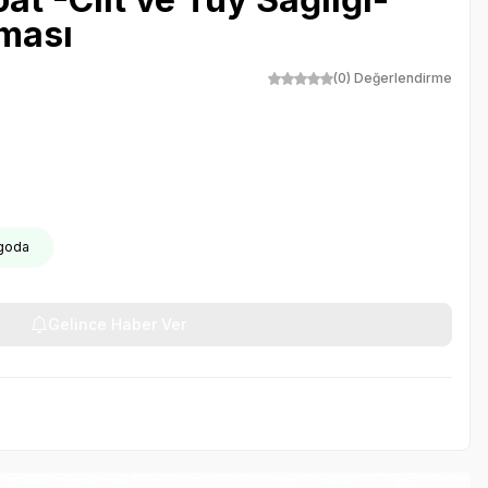
aması
(0) Değerlendirme
rgoda
Gelince Haber Ver