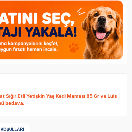
t Sığır Etli Yetişkin Yaş Kedi Maması 85 Gr
ve
Luis
ü bedava.
 KOŞULLARI