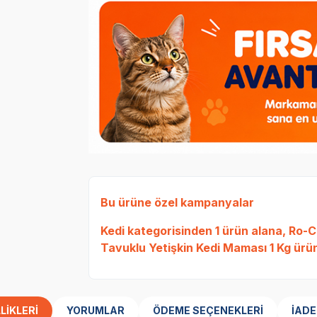
Bu ürüne özel kampanyalar
Kedi
kategorisinden 1 ürün alana,
Ro-Ca
Tavuklu Yetişkin Kedi Maması 1 Kg
ürün
LIKLERI
YORUMLAR
ÖDEME SEÇENEKLERI
İADE