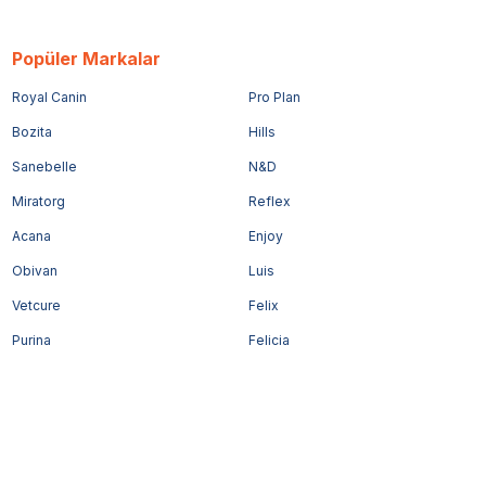
Popüler Markalar
Royal Canin
Pro Plan
Bozita
Hills
Sanebelle
N&D
Miratorg
Reflex
Acana
Enjoy
Obivan
Luis
Vetcure
Felix
Purina
Felicia