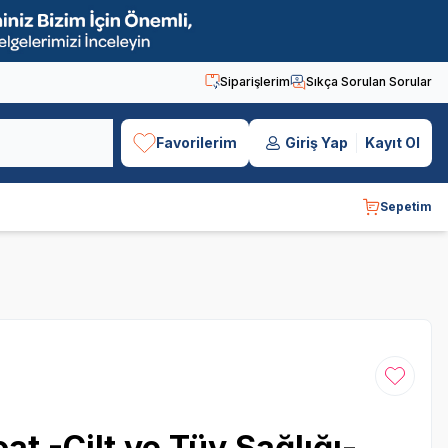
Siparişlerim
Sıkça Sorulan Sorular
Favorilerim
Giriş Yap
Kayıt Ol
Sepetim
Favoriye
t -Cilt ve Tüy Sağlığı-