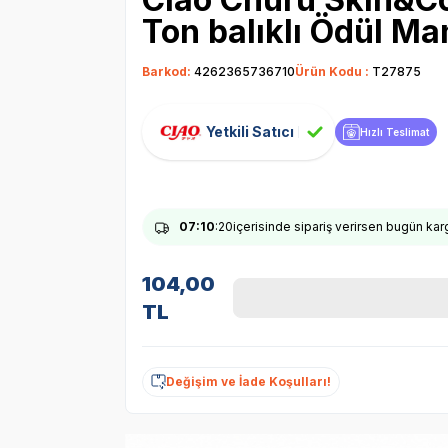
Ton balıklı Ödül M
Barkod:
4262365736710
Ürün Kodu :
T27875
Yetkili Satıcı
Hızlı Teslimat
07
:10
:19
içerisinde sipariş verirsen bugün ka
104,00
TL
Değişim ve İade Koşulları!