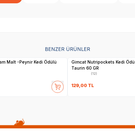
SKT
1.09.2027
SKT
1.05.2027
BENZER ÜRÜNLER
Yetkili
Yetkili
Satıcı
Satıcı
m Malt -Peynir Kedi Ödülü
Gimcat Nutripockets Kedi Ödü
Taurin 60 GR
(12)
129,00
TL