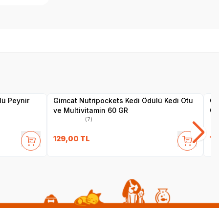
SKT
1.05.2027
Yetkili
Satıcı
lü Peynir
Gimcat Nutripockets Kedi Ödülü Kedi Otu
Gi
ve Multivitamin 60 GR
Çu
(7)
129,00
TL
12