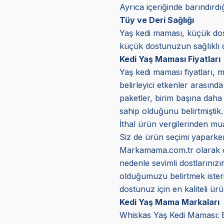
Ayrıca içeriğinde barındırd
Tüy ve Deri Sağlığı
Yaş kedi maması, küçük dostl
küçük dostunuzun sağlıklı d
Kedi Yaş Maması Fiyatları
Yaş kedi maması fiyatları, m
belirleyici etkenler arasınd
paketler, birim başına daha 
sahip olduğunu belirtmiştik.
İthal ürün vergilerinden mua
Siz de ürün seçimi yaparken 
Markamama.com.tr olarak orij
nedenle sevimli dostlarınız
olduğumuzu belirtmek isteriz
dostunuz için en kaliteli ürün
Kedi Yaş Mama Markaları
Whiskas Yaş Kedi Maması: Bu