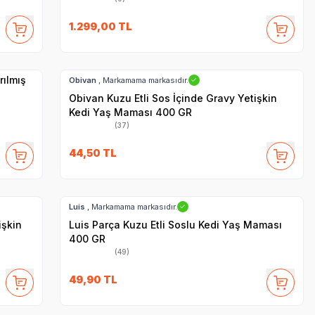
1.299,00
TL
SKT
1.08.2028
Hızlı Teslimat
rılmış
Obivan
, Markamama markasıdır.
✓
Obivan Kuzu Etli Sos İçinde Gravy Yetişkin
Kedi Yaş Maması 400 GR
(37)
44,50
TL
SKT
1.07.2028
Hızlı Teslimat
Luis
, Markamama markasıdır.
✓
işkin
Luis Parça Kuzu Etli Soslu Kedi Yaş Maması
400 GR
(49)
SKT
07.11.2027
49,90
TL
Hızlı Teslimat
Yetkili
Satıcı
Kargo Bedava