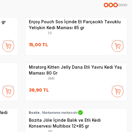
Yetkili
Satıcı
Hızlı Teslimat
 gr
Enjoy Pouch Sos İçinde Et Parçacıklı Tavuklu
Yetişkin Kedi Maması 85 gr
(1)
SKT
1.01.2027
15,00
TL
Yetkili
Satıcı
Hızlı Teslimat
Miratorg Kitten Jelly Dana Etli Yavru Kedi Yaş
Maması 80 Gr
(68)
39,90
TL
Hızlı Teslimat
SKT
02.09.2027
Kargo Bedava
Kedi
Bozita
, Markamama markasıdır.
✓
Bozita Jöle İçinde Balık ve Etli Kedi
Konservesi Multibox 12x85 gr
(0)