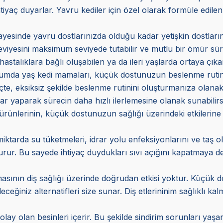
tiyaç duyarlar. Yavru kediler için özel olarak formüle edilen
ayesinde yavru dostlarınızda olduğu kadar yetişkin dostlarını
eviyesini maksimum seviyede tutabilir ve mutlu bir ömür sür
hastalıklara bağlı oluşabilen ya da ileri yaşlarda ortaya çıka
urumda yaş kedi mamaları, küçük dostunuzun beslenme rutinind
e, eksiksiz şekilde beslenme rutinini oluşturmanıza olanak
ar yaparak sürecin daha hızlı ilerlemesine olanak sunabilirs
 ürünlerinin, küçük dostunuzun sağlığı üzerindeki etkilerine
miktarda su tüketmeleri, idrar yolu enfeksiyonlarını ve taş 
r. Bu sayede ihtiyaç duydukları sıvı açığını kapatmaya deste
asının diş sağlığı üzerinde doğrudan etkisi yoktur. Küçük do
eceğiniz alternatifleri size sunar. Diş etlerininim sağlıklı k
olay olan besinleri içerir. Bu şekilde sindirim sorunları ya