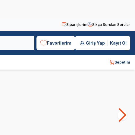
Siparişlerim
Sıkça Sorulan Sorular
Favorilerim
Giriş Yap
Kayıt Ol
Sepetim
Obivan
Luis
Bo