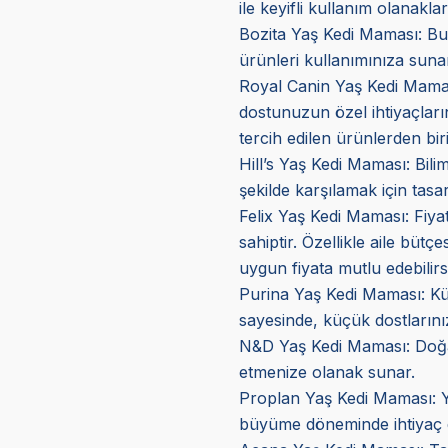
ile keyifli kullanım olanakla
Bozita Yaş Kedi Maması: Bu 
ürünleri kullanımınıza sunar
Royal Canin Yaş Kedi Mama
dostunuzun özel ihtiyaçların
tercih edilen ürünlerden biri
Hill’s Yaş Kedi Maması
: Bil
şekilde karşılamak için tasar
Felix Yaş Kedi Maması
: Fiy
sahiptir. Özellikle aile bütç
uygun fiyata mutlu edebilirs
Purina Yaş Kedi Maması: Küçük
sayesinde, küçük dostlarını
N&D Yaş Kedi Maması: Doğal v
etmenize olanak sunar.
Proplan Yaş Kedi Maması
: 
büyüme döneminde ihtiyaç d