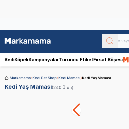
Obivan
Yenilenen Obivan 2 KG Kedi Mamaları ile tanışın!
Kedi
Köpek
Kampanyalar
Turuncu Etiket
Fırsat Köşesi
Markamama
Kedi Pet Shop
Kedi Maması
Kedi Yaş Maması
Kedi Yaş Maması
(240 Ürün)
Royal Canin
Pro