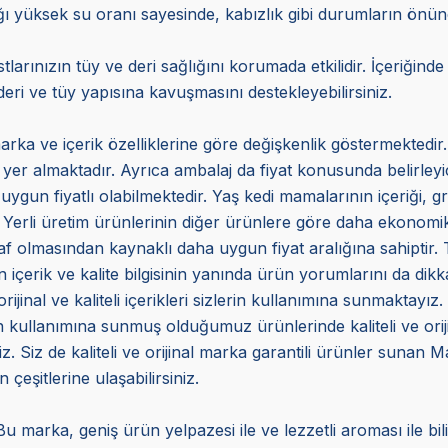
ığı yüksek su oranı sayesinde, kabızlık gibi durumların önü
arınızın tüy ve deri sağlığını korumada etkilidir. İçeriğind
eri ve tüy yapısına kavuşmasını destekleyebilirsiniz.
arka ve içerik özelliklerine göre değişkenlik göstermektedir.
a yer almaktadır. Ayrıca ambalaj da fiyat konusunda belirleyi
uygun fiyatlı olabilmektedir. Yaş kedi mamalarının içeriği, gr
 Yerli üretim ürünlerinin diğer ürünlere göre daha ekonomik 
f olmasından kaynaklı daha uygun fiyat aralığına sahiptir. Ta
içerik ve kalite bilgisinin yanında ürün yorumlarını da dikka
inal ve kaliteli içerikleri sizlerin kullanımına sunmaktayız.
ın kullanımına sunmuş olduğumuz ürünlerinde kaliteli ve ori
. Siz de kaliteli ve orijinal marka garantili ürünler sunan 
 çeşitlerine ulaşabilirsiniz.
 marka, geniş ürün yelpazesi ile ve lezzetli aroması ile b