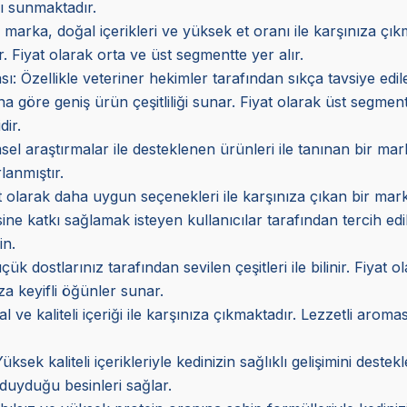
rı sunmaktadır.
marka, doğal içerikleri ve yüksek et oranı ile karşınıza çı
. Fiyat olarak orta ve üst segmentte yer alır.
sı
: Özellikle veteriner hekimler tarafından sıkça tavsiye ed
a göre geniş ürün çeşitliliği sunar. Fiyat olarak üst segmen
dir.
imsel araştırmalar ile desteklenen ürünleri ile tanınan bir m
lanmıştır.
at olarak daha uygun seçenekleri ile karşınıza çıkan bir mark
esine katkı sağlamak isteyen kullanıcılar tarafından tercih edi
in.
 dostlarınız tarafından sevilen çeşitleri ile bilinir. Fiyat o
za keyifli öğünler sunar.
e kaliteli içeriği ile karşınıza çıkmaktadır. Lezzetli aroması
Yüksek kaliteli içerikleriyle kedinizin sağlıklı gelişimini des
uyduğu besinleri sağlar.