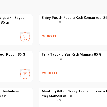
Yetkili
Satıcı
Hızlı Teslimat
arçacıklı Beyaz
Enjoy Pouch Kuzulu Kedi Konservesi 85
 85 gr
(0)
SKT
1.10.2027
15,00
TL
Yetkili
Satıcı
Hızlı Teslimat
 Kedi Pouch 85 Gr
Felix Tavuklu Yaş Kedi Maması 85 Gr
(12)
SKT
1.01.2027
29,00
TL
Yetkili
Satıcı
Hızlı Teslimat
ırlaştırılmış
Miratorg Kitten Gravy Tavuk Etli Yavru 
0 Gr
Yaş Maması 80 Gr
(7)