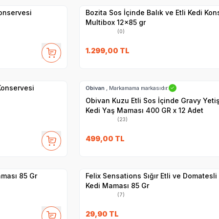
Konservesi
Bozita Sos İçinde Balık ve Etli Kedi Kon
Multibox 12x85 gr
(0)
27
1.299,00
TL
Hızlı Teslimat
 Konservesi
Obivan
, Markamama markasıdır.
✓
Obivan Kuzu Etli Sos İçinde Gravy Yeti
Kedi Yaş Maması 400 GR x 12 Adet
(23)
SKT
1.09.2027
499,00
TL
Yetkili
Satıcı
Hızlı Teslimat
aması 85 Gr
Felix Sensations Sığır Etli ve Domatesli
Kedi Maması 85 Gr
(7)
29,90
TL