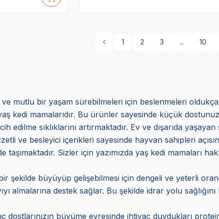
1
2
3
...
10
lı ve mutlu bir yaşam sürebilmeleri için beslenmeleri oldukç
aş kedi mamalarıdır. Bu ürünler sayesinde küçük dostunuzun 
cih edilme sıklıklarını artırmaktadır. Ev ve dışarıda yaşayan s
zetli ve besleyici içerikleri sayesinde hayvan sahipleri açı
i de taşımaktadır. Sizler için yazımızda yaş kedi mamaları hakk
ir şekilde büyüyüp gelişebilmesi için dengeli ve yeterli o
ıyı almalarına destek sağlar. Bu şekilde idrar yolu sağlığın
 dostlarınızın büyüme evresinde ihtiyaç duydukları protein 