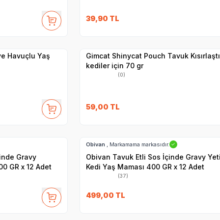
SKT
1.05.2027
39,90
TL
Yetkili
Satıcı
Hızlı Teslimat
 ve Havuçlu Yaş
Gimcat Shinycat Pouch Tavuk Kısırlaştı
kediler için 70 gr
(0)
59,00
TL
SKT
01.11.2027
Hızlı Teslimat
Obivan
, Markamama markasıdır.
✓
çinde Gravy
Obivan Tavuk Etli Sos İçinde Gravy Yet
00 GR x 12 Adet
Kedi Yaş Maması 400 GR x 12 Adet
(37)
SKT
15.09.2027
499,00
TL
Hızlı Teslimat
Yetkili
Satıcı
Kargo Bedava