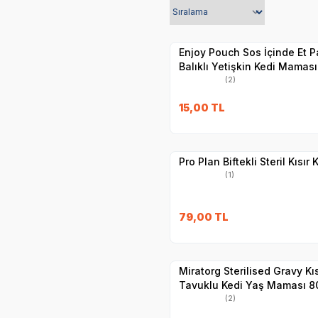
Yetkili
Satıcı
Hızlı Teslimat
Enjoy Pouch Sos İçinde Et P
Balıklı Yetişkin Kedi Maması
(2)
SKT
1.11.2026
15,00
TL
Yetkili
Satıcı
Hızlı Teslimat
Pro Plan Biftekli Steril Kısır
(1)
SKT
1.01.2027
79,00
TL
Yetkili
Satıcı
Hızlı Teslimat
Miratorg Sterilised Gravy Kıs
Tavuklu Kedi Yaş Maması 8
(2)