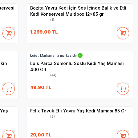
servesi
Bozita Yavru Kedi İçin Sos İçinde Balık ve Etli
Kedi Konservesi Multibox 12x85 gr
(1)
1.299,00
TL
SKT
1.07.2028
Hızlı Teslimat
Luis
, Markamama markasıdır.
✓
şkin
Luis Parça Somonlu Soslu Kedi Yaş Maması
400 GR
(44)
SKT
1.09.2027
49,90
TL
Yetkili
Satıcı
Hızlı Teslimat
 Yaş
Felix Tavuk Etli Yavru Yaş Kedi Maması 85 Gr
(8)
29,00
TL