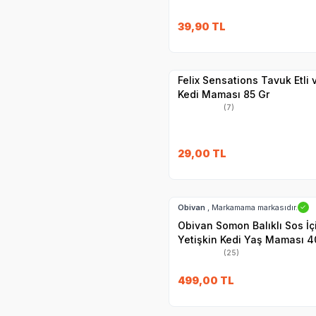
SKT
1.09.2027
39,90
TL
Yetkili
Satıcı
Hızlı Teslimat
Felix Sensations Tavuk Etli
Kedi Maması 85 Gr
(7)
29,00
TL
Hızlı Teslimat
Obivan
, Markamama markasıdır.
✓
Obivan Somon Balıklı Sos İ
Yetişkin Kedi Yaş Maması 4
(25)
SKT
25.11.2027
499,00
TL
Hızlı Teslimat
Yetkili
Satıcı
Kargo Bedava