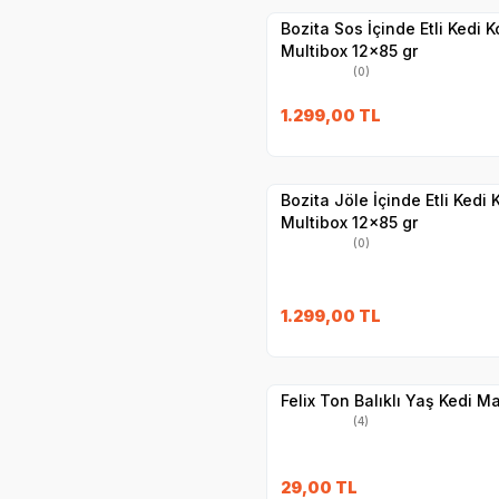
Bozita Sos İçinde Etli Kedi 
Multibox 12x85 gr
(0)
SKT
02.09.20
1.299,00
TL
Hızlı Teslimat
Yetkili
Satıcı
Kargo Bedava
Bozita Jöle İçinde Etli Kedi
Multibox 12x85 gr
(0)
SKT
1.11.2027
1.299,00
TL
Yetkili
Satıcı
Hızlı Teslimat
Felix Ton Balıklı Yaş Kedi M
(4)
29,00
TL