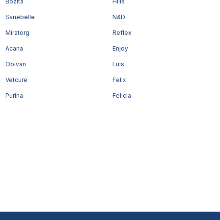
Bozita
Hills
Sanebelle
N&D
Miratorg
Reflex
Acana
Enjoy
Obivan
Luis
Vetcure
Felix
Purina
Felicia