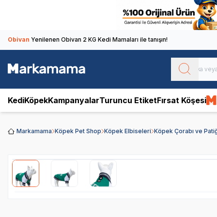
Obivan
Yenilenen Obivan 2 KG Kedi Mamaları ile tanışın!
Kedi
Köpek
Kampanyalar
Turuncu Etiket
Fırsat Köşesi
Markamama
Köpek Pet Shop
Köpek Elbiseleri
Köpek Çorabı ve Patiğ