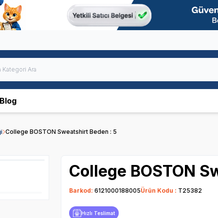
Blog
i
College BOSTON Sweatshirt Beden : 5
College BOSTON Swe
Barkod:
6121000188005
Ürün Kodu :
T25382
Hızlı Teslimat