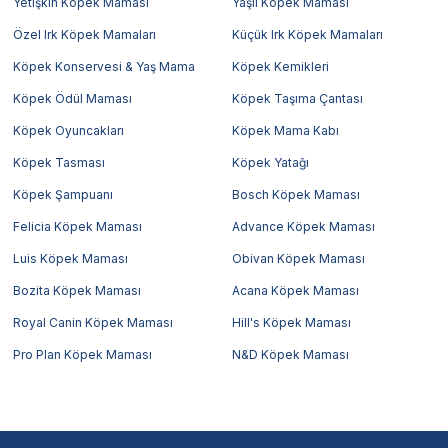
Yetişkin Köpek Maması
Yaşlı Köpek Maması
Özel Irk Köpek Mamaları
Küçük Irk Köpek Mamaları
Köpek Konservesi & Yaş Mama
Köpek Kemikleri
Köpek Ödül Maması
Köpek Taşıma Çantası
Köpek Oyuncakları
Köpek Mama Kabı
Köpek Tasması
Köpek Yatağı
Köpek Şampuanı
Bosch Köpek Maması
Felicia Köpek Maması
Advance Köpek Maması
Luis Köpek Maması
Obivan Köpek Maması
Bozita Köpek Maması
Acana Köpek Maması
Royal Canin Köpek Maması
Hill's Köpek Maması
Pro Plan Köpek Maması
N&D Köpek Maması