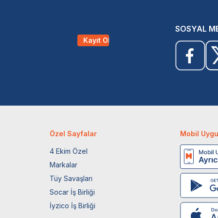
SOSYAL M
Kayıt Ol
Özel Sayfalar
Mobil Uyg
4 Ekim Özel
Markalar
Tüy Savaşları
Socar İş Birliği
İyzico İş Birliği