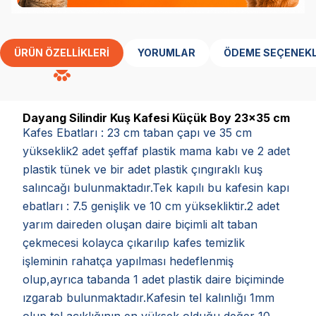
ÜRÜN ÖZELLIKLERI
YORUMLAR
ÖDEME SEÇENEKL
Dayang Silindir Kuş Kafesi Küçük Boy 23x35 cm
Kafes Ebatları : 23 cm taban çapı ve 35 cm
yükseklik2 adet şeffaf plastik mama kabı ve 2 adet
plastik tünek ve bir adet plastik çıngıraklı kuş
salıncağı bulunmaktadır.Tek kapılı bu kafesin kapı
ebatları : 7.5 genişlik ve 10 cm yüksekliktir.2 adet
yarım daireden oluşan daire biçimli alt taban
çekmecesi kolayca çıkarılıp kafes temizlik
işleminin rahatça yapılması hedeflenmiş
olup,ayrıca tabanda 1 adet plastik daire biçiminde
ızgarab bulunmaktadır.Kafesin tel kalınlığı 1mm
olup tel açıklığının en yüksek olduğu değer 10