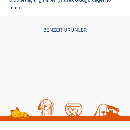
mm dir.
BENZER ÜRÜNLER
Ferplast Greta Kuş
Dayang Papağan Kafesi
Kafesi Siyah 69.5 x 44.5
(Orta Boy) 42x30x57 cm
x 84CM
Siyah
(0)
(0)
9.372,00
TL
1.991,00
TL