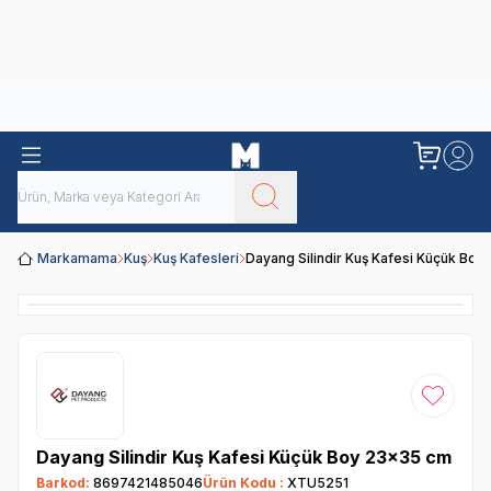
Obivan
Yenilenen Obivan 2 KG Kedi Mamaları ile tanışın!
Markamama
Kuş
Kuş Kafesleri
Dayang Silindir Kuş Kafesi Küçük Bo
Favoriye
Dayang Silindir Kuş Kafesi Küçük Boy 23x35 cm
Barkod:
8697421485046
Ürün Kodu :
XTU5251