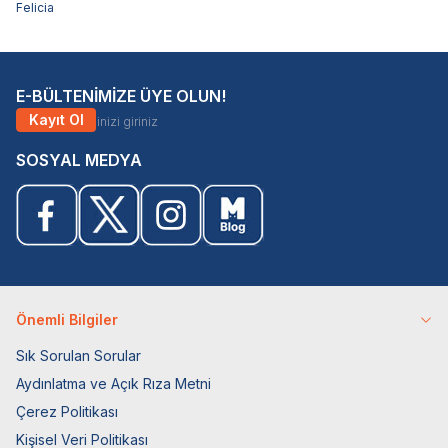
Felicia
E-BÜLTENİMİZE ÜYE OLUN!
Kayıt Ol
SOSYAL MEDYA
Önemli Bilgiler
Sık Sorulan Sorular
Aydınlatma ve Açık Rıza Metni
Çerez Politikası
Kişisel Veri Politikası