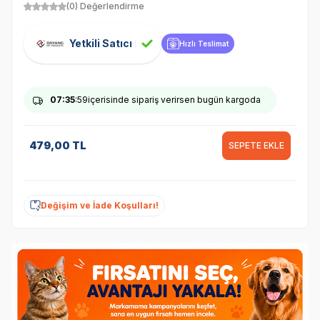
(0) Değerlendirme
Yetkili Satıcı
Hızlı Teslimat
07
:35
:59
içerisinde sipariş verirsen bugün kargoda
479,00
TL
SEPETE EKLE
Değişim ve İade Koşulları!