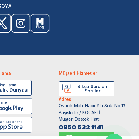
EDYA
ulama
Müşteri Hizmetleri
Sıkça Sorulan
Sorular
Adres
Ovacık Mah. Hacıoğlu Sok. No:13
Başiskele / KOCAELİ
Müşteri Destek Hattı
0850 532 1141
WhatsApp Destek