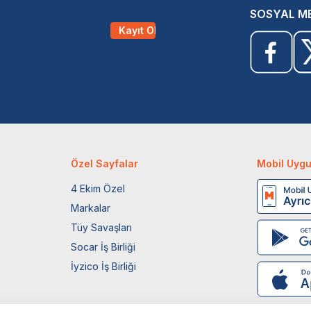
SOSYAL M
Kayıt Ol
Özel Sayfalar
Mobil Uyg
4 Ekim Özel
Markalar
Tüy Savaşları
Socar İş Birliği
İyzico İş Birliği