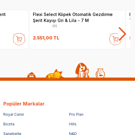
Satıcı
rit
Flexi Select Köpek Otomatik Gezdirme
Fl
Şerit Kayışı Gri & Lila - 7 M
Ta
(0)
2.551,00
TL
8.
Popüler Markalar
Royal Canin
Pro Plan
Bozita
Hills
Sanebelle
N&D