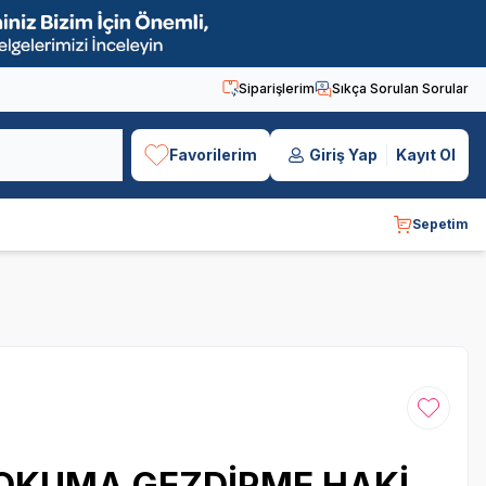
Siparişlerim
Sıkça Sorulan Sorular
Favorilerim
Giriş Yap
Kayıt Ol
Sepetim
Favoriye
OKUMA GEZDİRME HAKİ