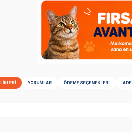
LIKLERI
YORUMLAR
ÖDEME SEÇENEKLERI
İADE
Yetkili
Yetkili