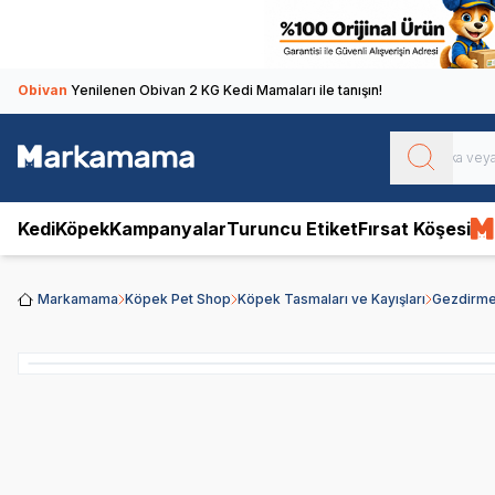
Obivan
Yenilenen Obivan 2 KG Kedi Mamaları ile tanışın!
Kedi
Köpek
Kampanyalar
Turuncu Etiket
Fırsat Köşesi
Markamama
Köpek Pet Shop
Köpek Tasmaları ve Kayışları
Gezdirme