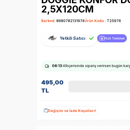
2,5X120CM
Barkod:
8680782131974
Ürün Kodu :
T25976
Yetkili Satıcı
Hızlı Teslimat
06
:13
:48
içerisinde sipariş verirsen bugün ka
495,00
TL
Değişim ve İade Koşulları!