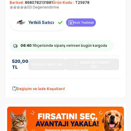
Barkod:
8680782131981
Ürün Kodu :
T25978
(0) Değerlendirme
Yetkili Satıcı
Hızlı Teslimat
06
:40
:16
içerisinde sipariş verirsen bugün kargoda
520,00
Gelince Haber
Gelince Haber Ver
Ver
TL
Değişim ve İade Koşulları!