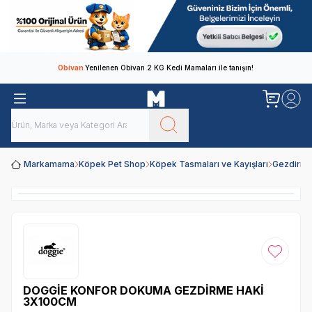
Obivan
Yenilenen Obivan 2 KG Kedi Mamaları ile tanışın!
Markamama
Köpek Pet Shop
Köpek Tasmaları ve Kayışları
Gezdirme
Favoriye
DOGGİE KONFOR DOKUMA GEZDİRME HAKİ
3X100CM