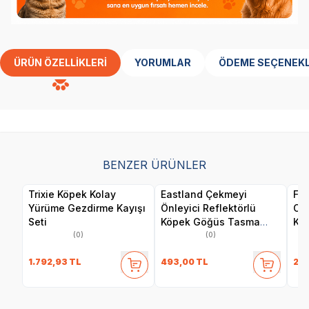
ÜRÜN ÖZELLIKLERI
YORUMLAR
ÖDEME SEÇENEKL
BENZER ÜRÜNLER
Trixie Köpek Kolay
Eastland Çekmeyi
Fle
Yürüme Gezdirme Kayışı
Önleyici Reflektörlü
Oto
Seti
Köpek Göğüs Tasma
Kay
2,5x65-80 Cm
(0)
(0)
1.792,93
TL
493,00
TL
2.5