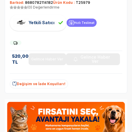
Barkod:
8680782114182
Ürün Kodu :
T25979
(0) Değerlendirme
Yetkili Satıcı
Hızlı Teslimat
520,00
Gelince Haber
Gelince Haber Ver
Ver
TL
Değişim ve İade Koşulları!