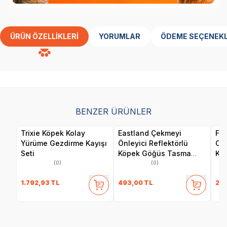
ÜRÜN ÖZELLIKLERI
YORUMLAR
ÖDEME SEÇENEKL
BENZER ÜRÜNLER
Trixie Köpek Kolay
Eastland Çekmeyi
Fle
Yürüme Gezdirme Kayışı
Önleyici Reflektörlü
Oto
Seti
Köpek Göğüs Tasma
Kay
2,5x65-80 Cm
(0)
(0)
1.792,93
TL
493,00
TL
2.5