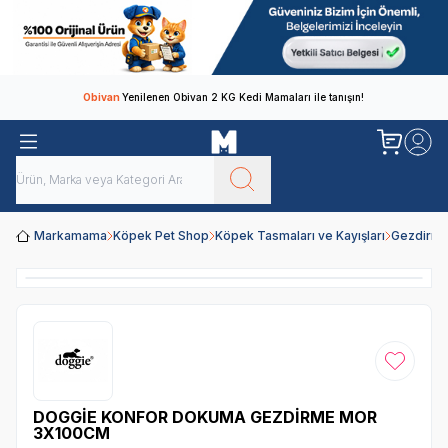
Obivan
Yenilenen Obivan 2 KG Kedi Mamaları ile tanışın!
Markamama
Köpek Pet Shop
Köpek Tasmaları ve Kayışları
Gezdirme
Favoriye
DOGGİE KONFOR DOKUMA GEZDİRME MOR
3X100CM