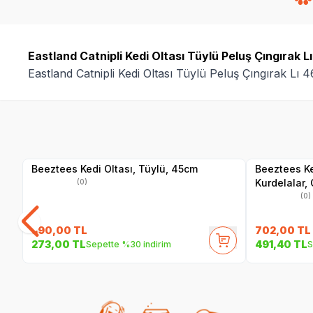
Eastland Catnipli Kedi Oltası Tüylü Peluş Çıngırak L
Eastland Catnipli Kedi Oltası Tüylü Peluş Çıngırak Lı
Yetkili
Satıcı
Beeztees Kedi Oltası, Tüylü, 45cm
Beeztees Ke
Kurdelalar,
(0)
(0)
390,00
TL
702,00
TL
273,00
TL
491,40
TL
Sepette %30 indirim
S