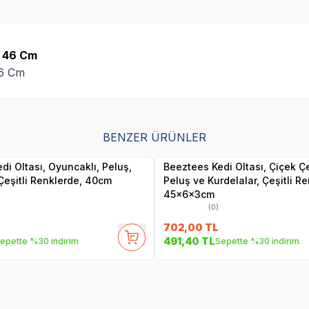
ı 46 Cm
 46 Cm
BENZER ÜRÜNLER
Yetkili
Yetkili
Satıcı
Satıcı
di Oltası, Oyuncaklı, Peluş,
Beeztees Kedi Oltası, Çiçek Ç
 Çeşitli Renklerde, 40cm
Peluş ve Kurdelalar, Çeşitli R
45x6x3cm
(0)
702,00
TL
491,40
TL
epette %30 indirim
Sepette %30 indirim