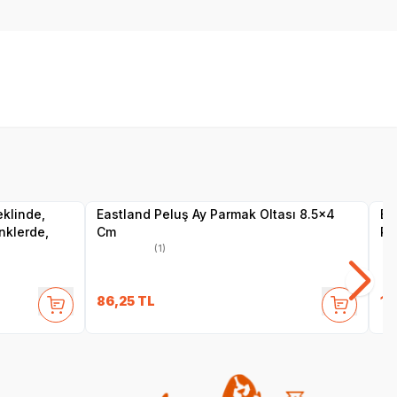
Yetkili
Satıcı
eklinde,
Eastland Peluş Ay Parmak Oltası 8.5x4
Ea
enklerde,
Cm
Pe
(1)
86,25
TL
19