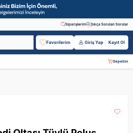
Siparişlerim
Sıkça Sorulan Sorular
Favorilerim
Giriş Yap
Kayıt Ol
Sepetim
Favoriye
edi Oltası Tüylü Peluş