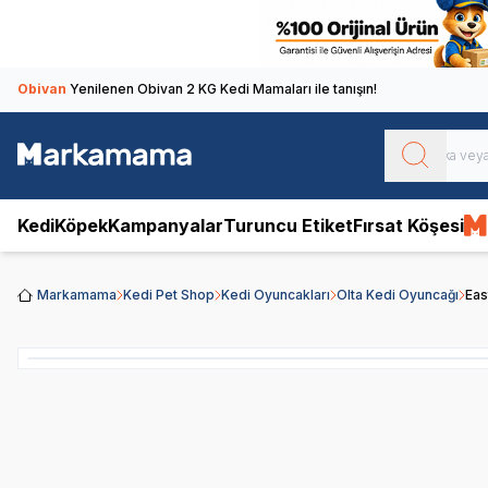
Obivan
Yenilenen Obivan 2 KG Kedi Mamaları ile tanışın!
Kedi
Köpek
Kampanyalar
Turuncu Etiket
Fırsat Köşesi
Markamama
Kedi Pet Shop
Kedi Oyuncakları
Olta Kedi Oyuncağı
Eas