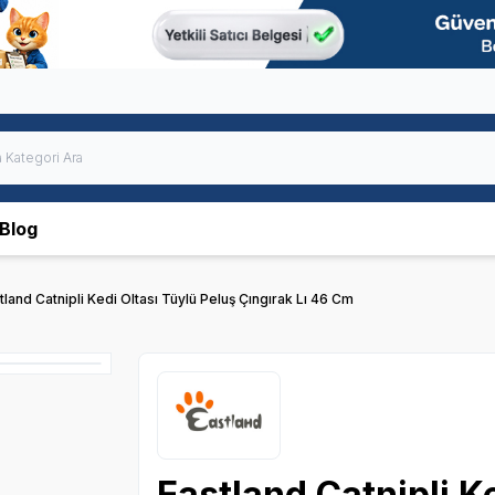
Blog
tland Catnipli Kedi Oltası Tüylü Peluş Çıngırak Lı 46 Cm
Eastland Catnipli K