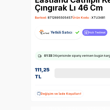
Çıngırak Lı 46 Cm
Barkod:
8712695505457
Ürün Kodu :
XTU3481
Yetkili Satıcı
Hızlı Teslimat
01
:33
:33
içerisinde sipariş verirsen bugün ka
111,25
TL
Değişim ve İade Koşulları!