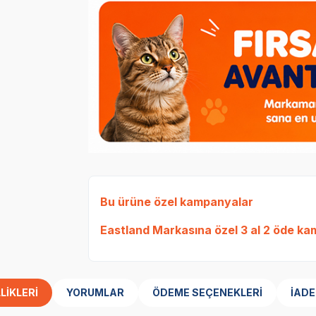
Bu ürüne özel kampanyalar
Eastland Markasına özel 3 al 2 öde k
LIKLERI
YORUMLAR
ÖDEME SEÇENEKLERI
İADE