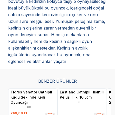
boyutuyla kedinizin kolayca taşıyıp oynayabileceği
ideal büyüklükteki bu oyuncak, içeriğindeki doğal
catnip sayesinde kedinizin ilgisini çeker ve onu
uzun süre meşgul eder. Yumuşak peluş malzeme,
kedinizin dişlerine zarar vermeden güvenli bir
oyun deneyimi sunar. Hem iç mekanlarda
kullanılabilir, hem de kedinizin sağlıklı oyun
alışkanlıklarını destekler. Kedinizin avcılık
içgüdülerini uyandıracak bu oyuncak, ona
eğlenceli ve aktif anlar yaşatır
BENZER ÜRÜNLER
Tigres Venator Catnipli
Eastland Catnipli Hışırtılı
Kon
Kuğu Şeklinde Kedi
Peluş Tilki 16,5cm
Cat
Oyuncağı
2'L
(0)
(0)
249,00
TL