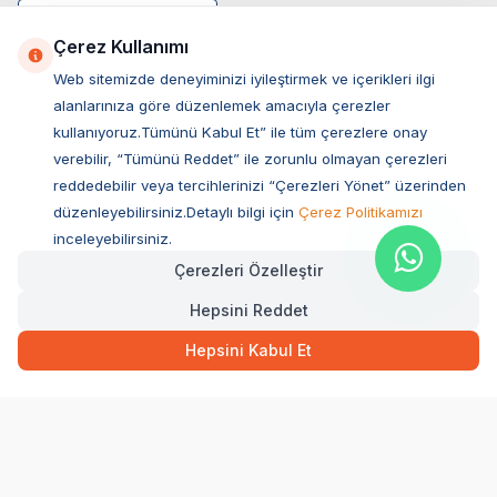
Çerez Kullanımı
Web sitemizde deneyiminizi iyileştirmek ve içerikleri ilgi
alanlarınıza göre düzenlemek amacıyla çerezler
kullanıyoruz.Tümünü Kabul Et” ile tüm çerezlere onay
verebilir, “Tümünü Reddet” ile zorunlu olmayan çerezleri
reddedebilir veya tercihlerinizi “Çerezleri Yönet” üzerinden
düzenleyebilirsiniz.Detaylı bilgi için
Çerez Politikamızı
Müşteri Hizmetleri
inceleyebilirsiniz.
Çerezleri Özelleştir
Sıkça Sorulan Sorular
Hepsini Reddet
Adres
256,00
TL
Hızlı Teslimat
Ovacık Mah. Hacıoğlu Sok. No:13 Başiskele / KOCAELİ
Hepsini Kabul Et
Müşteri Destek Hattı
SEPETE EKLE
0850 532 1141
WhatsApp Destek
0554 871 66 20