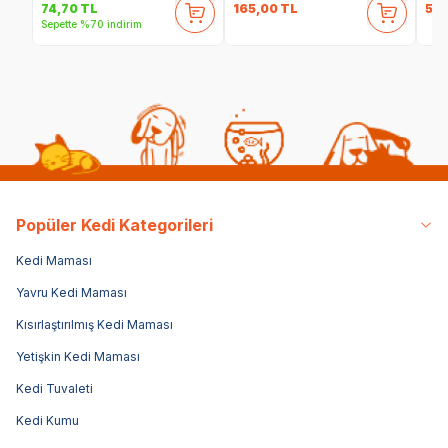
165,00
TL
59
74,70
TL
Sepette %70 indirim
Popüler Kedi Kategorileri
Kedi Maması
Yavru Kedi Maması
Kısırlaştırılmış Kedi Maması
Yetişkin Kedi Maması
Kedi Tuvaleti
Kedi Kumu