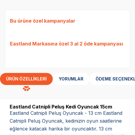
Bu ürüne özel kampanyalar
Ked
Etli
Eastland Markasına özel 3 al 2 öde kampanyası
Tavu
bed
ÜRÜN ÖZELLIKLERI
YORUMLAR
ÖDEME SEÇENEKL
Eastland Catnipli Peluş Kedi Oyuncak 15cm
Eastland Catnipli Peluş Oyuncak - 13 cm Eastland
Catnipli Peluş Oyuncak, kedinizin oyun saatlerine
eğlence katacak harika bir oyuncaktır. 13 cm