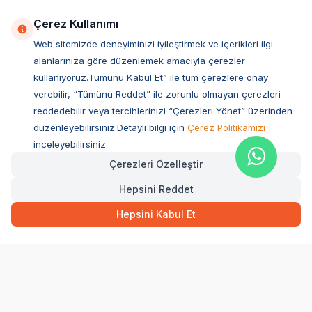
Çerez Kullanımı
Web sitemizde deneyiminizi iyileştirmek ve içerikleri ilgi
alanlarınıza göre düzenlemek amacıyla çerezler
kullanıyoruz.Tümünü Kabul Et” ile tüm çerezlere onay
verebilir, “Tümünü Reddet” ile zorunlu olmayan çerezleri
reddedebilir veya tercihlerinizi “Çerezleri Yönet” üzerinden
düzenleyebilirsiniz.Detaylı bilgi için
Çerez Politikamızı
Müşteri Hizmetleri
inceleyebilirsiniz.
Çerezleri Özelleştir
Sıkça Sorulan Sorular
Hepsini Reddet
Adres
79,00
TL
Hızlı Teslimat
Ovacık Mah. Hacıoğlu Sok. No:13 Başiskele / KOCAELİ
Hepsini Kabul Et
Müşteri Destek Hattı
SEPETE EKLE
0850 532 1141
WhatsApp Destek
0554 871 66 20