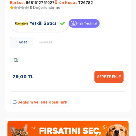
Barkod:
8681612751027
Ürün Kodu :
T26782
(1) Değerlendirme
Yetkili Satıcı
Hızlı Teslimat
1 Adet
12 Adet
79,00
TL
SEPETE EKLE
Değişim ve İade Koşulları!