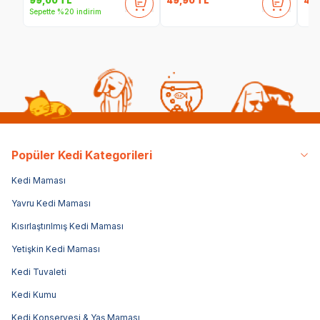
49,90
TL
49
99,00
TL
Sepette %20 indirim
Popüler Kedi Kategorileri
Kedi Maması
Yavru Kedi Maması
Kısırlaştırılmış Kedi Maması
Yetişkin Kedi Maması
Kedi Tuvaleti
Kedi Kumu
Kedi Konservesi & Yaş Maması