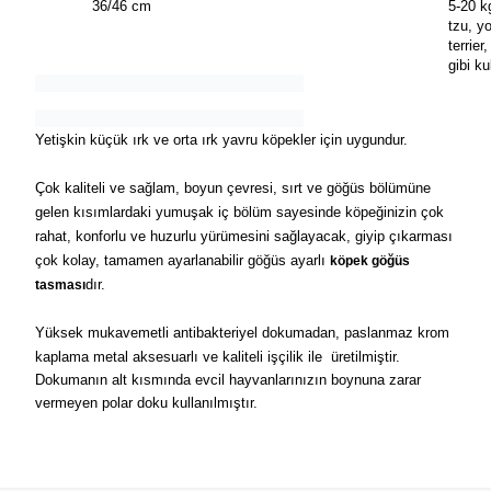
36/46 cm
5-20 k
tzu, yo
terrie
gibi ku
Yetişkin küçük ırk ve orta ırk yavru köpekler için uygundur.​
Çok kaliteli ve sağlam, boyun çevresi, sırt ve göğüs bölümüne
gelen kısımlardaki yumuşak iç bölüm sayesinde köpeğinizin çok
rahat, konforlu ve huzurlu yürümesini sağlayacak, giyip çıkarması
çok kolay, tamamen ayarlanabilir göğüs ayarlı
köpek göğüs
dır.
tasması
Yüksek mukavemetli antibakteriyel dokumadan, paslanmaz krom
kaplama metal aksesuarlı ve kaliteli işçilik ile üretilmiştir.
Dokumanın alt kısmında evcil hayvanlarınızın boynuna zarar
vermeyen polar doku kullanılmıştır.