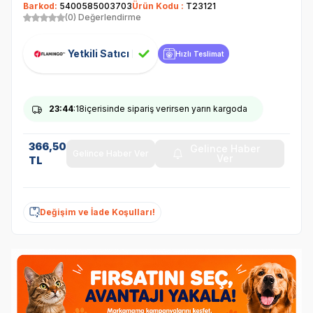
Barkod:
5400585003703
Ürün Kodu :
T23121
(0) Değerlendirme
Yetkili Satıcı
Hızlı Teslimat
23
:44
:18
içerisinde sipariş verirsen yarın kargoda
366,50
Gelince Haber
Gelince Haber Ver
Ver
TL
Değişim ve İade Koşulları!