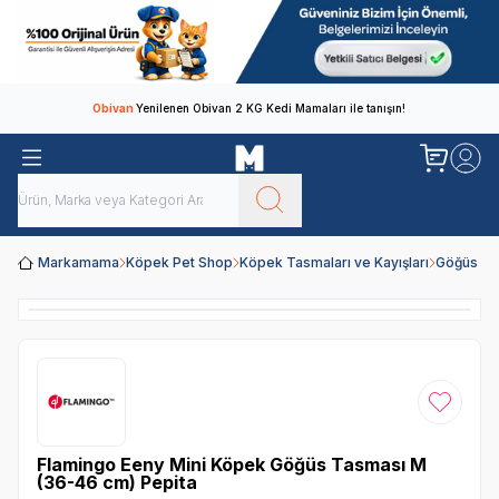
Obivan
Yenilenen Obivan 2 KG Kedi Mamaları ile tanışın!
Markamama
Köpek Pet Shop
Köpek Tasmaları ve Kayışları
Göğüs Ta
Favoriye
Flamingo Eeny Mini Köpek Göğüs Tasması M
(36-46 cm) Pepita