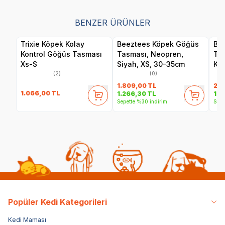
BENZER ÜRÜNLER
Trixie Köpek Kolay
Beeztees Köpek Göğüs
Be
Kontrol Göğüs Tasması
Tasması, Neopren,
Ta
Xs-S
Siyah, XS, 30-35cm
Kır
(2)
(0)
1.809,00
TL
2.1
1.066,00
TL
1.266,30
TL
1.4
Sepette %30 indirim
Sepe
Popüler Kedi Kategorileri
Kedi Maması