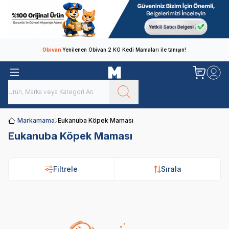
Obivan
Yenilenen Obivan 2 KG Kedi Mamaları ile tanışın!
Markamama
Eukanuba Köpek Maması
Eukanuba Köpek Maması
Filtrele
Sırala