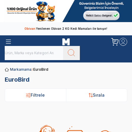
Obivan
Yenilenen Obivan 2 KG Kedi Mamaları ile tanışın!
Markamama
EuroBird
EuroBird
Filtrele
Sırala