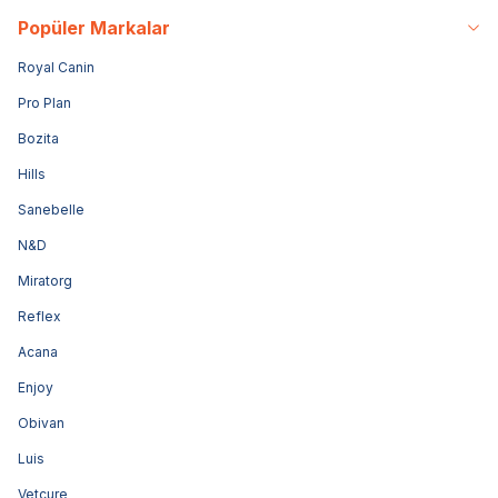
Popüler Markalar
Royal Canin
Pro Plan
Bozita
Hills
Sanebelle
N&D
Miratorg
Reflex
Acana
Enjoy
Obivan
Luis
Vetcure