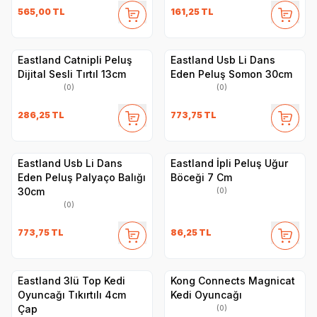
565,00
TL
161,25
TL
Eastland Catnipli Peluş
Eastland Usb Li Dans
Dijital Sesli Tırtıl 13cm
Eden Peluş Somon 30cm
(0)
(0)
286,25
TL
773,75
TL
Eastland Usb Li Dans
Eastland İpli Peluş Uğur
Eden Peluş Palyaço Balığı
Böceği 7 Cm
30cm
(0)
(0)
773,75
TL
86,25
TL
Eastland 3lü Top Kedi
Kong Connects Magnicat
Oyuncağı Tıkırtılı 4cm
Kedi Oyuncağı
Çap
(0)