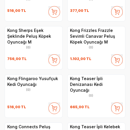
516,00
TL
377,00
TL
Kong Sherps Eşek
Kong Frizzles Frazzle
Şeklinde Peluş Köpek
Sevimli Canavar Peluş
Oyuncağı M
Köpek Oyuncağı M
(0)
(0)
756,00
TL
1.102,00
TL
Kong Flingaroo Yusufçuk
Kong Teaser İpli
Kedi Oyuncağı
Denizanası Kedi
Oyuncağı
(0)
(0)
516,00
TL
665,00
TL
Kong Connects Peluş
Kong Teaser İpli Kelebek