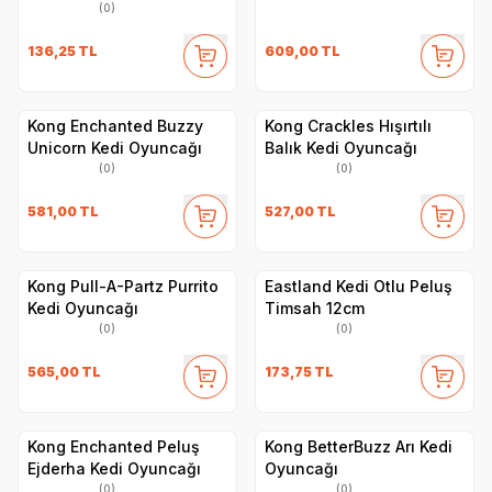
(0)
136,25
TL
609,00
TL
Kong Enchanted Buzzy
Kong Crackles Hışırtılı
Unicorn Kedi Oyuncağı
Balık Kedi Oyuncağı
(0)
(0)
581,00
TL
527,00
TL
Kong Pull-A-Partz Purrito
Eastland Kedi Otlu Peluş
Kedi Oyuncağı
Timsah 12cm
(0)
(0)
565,00
TL
173,75
TL
Kong Enchanted Peluş
Kong BetterBuzz Arı Kedi
Ejderha Kedi Oyuncağı
Oyuncağı
(0)
(0)