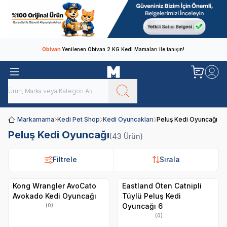
Obivan
Yenilenen Obivan 2 KG Kedi Mamaları ile tanışın!
Markamama
Kedi Pet Shop
Kedi Oyuncakları
Peluş Kedi Oyuncağı
Peluş Kedi Oyuncağı
(43 Ürün)
Filtrele
Filtrele
Sırala
Sırala
Kong Wrangler AvoCato
Eastland Öten Catnipli
Avokado Kedi Oyuncağı
Tüylü Peluş Kedi
Oyuncağı 6
(0)
(0)