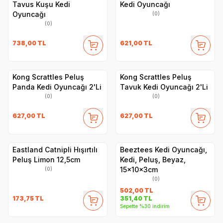
Tavus Kuşu Kedi
Kedi Oyuncağı
Oyuncağı
(0)
(0)
738,00
TL
621,00
TL
Kong Scrattles Peluş
Kong Scrattles Peluş
Panda Kedi Oyuncağı 2'Li
Tavuk Kedi Oyuncağı 2'Li
(0)
(0)
627,00
TL
627,00
TL
Eastland Catnipli Hışırtılı
Beeztees Kedi Oyuncağı,
Peluş Limon 12,5cm
Kedi, Peluş, Beyaz,
15x10x3cm
(0)
(0)
502,00
TL
173,75
TL
351,40
TL
Sepette %30 indirim