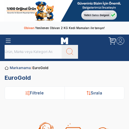
Obivan
Yenilenen Obivan 2 KG Kedi Mamaları ile tanışın!
Markamama
EuroGold
EuroGold
Filtrele
Sırala