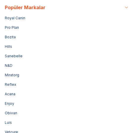
Popüler Markalar
Royal Canin
Pro Plan
Bozita
Hills
Sanebelle
N&D
Miratorg
Reflex
Acana
Enjoy
Obivan
Luis
Vetcure