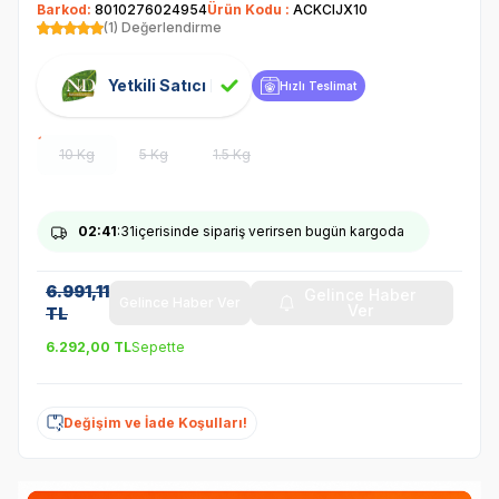
Barkod:
8010276024954
Ürün Kodu :
ACKCIJX10
(1) Değerlendirme
Yetkili Satıcı
Hızlı Teslimat
10 Kg
5 Kg
1.5 Kg
02
:41
:31
içerisinde sipariş verirsen bugün kargoda
6.991,11
Gelince Haber
Gelince Haber Ver
Ver
TL
6.292,00
TL
Sepette
Değişim ve İade Koşulları!