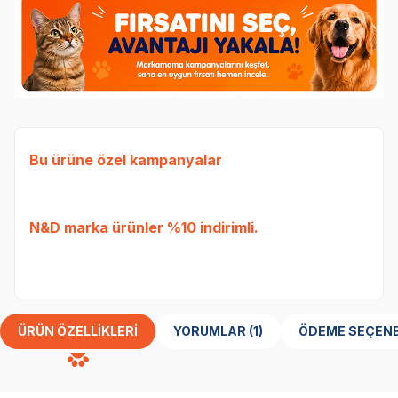
Bu ürüne özel kampanyalar
Ked
Etli
N&D
marka ürünler %10 indirimli.
Tavu
bed
ÜRÜN ÖZELLIKLERI
YORUMLAR (1)
ÖDEME SEÇENE