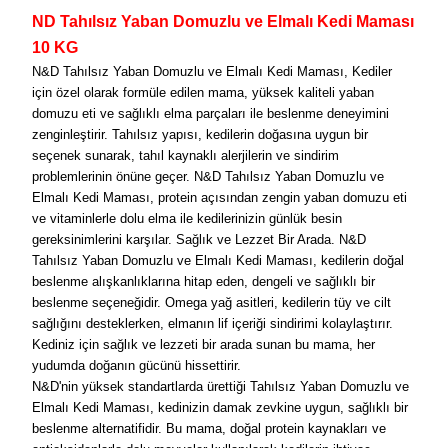
ND Tahılsız Yaban Domuzlu ve Elmalı Kedi Maması
10 KG
N&D Tahılsız Yaban Domuzlu ve Elmalı Kedi Maması, Kediler
için özel olarak formüle edilen mama, yüksek kaliteli yaban
domuzu eti ve sağlıklı elma parçaları ile beslenme deneyimini
zenginleştirir. Tahılsız yapısı, kedilerin doğasına uygun bir
seçenek sunarak, tahıl kaynaklı alerjilerin ve sindirim
problemlerinin önüne geçer. N&D Tahılsız Yaban Domuzlu ve
Elmalı Kedi Maması, protein açısından zengin yaban domuzu eti
ve vitaminlerle dolu elma ile kedilerinizin günlük besin
gereksinimlerini karşılar. Sağlık ve Lezzet Bir Arada. N&D
Tahılsız Yaban Domuzlu ve Elmalı Kedi Maması, kedilerin doğal
beslenme alışkanlıklarına hitap eden, dengeli ve sağlıklı bir
beslenme seçeneğidir. Omega yağ asitleri, kedilerin tüy ve cilt
sağlığını desteklerken, elmanın lif içeriği sindirimi kolaylaştırır.
Kediniz için sağlık ve lezzeti bir arada sunan bu mama, her
yudumda doğanın gücünü hissettirir.
N&D'nin yüksek standartlarda ürettiği Tahılsız Yaban Domuzlu ve
Elmalı Kedi Maması, kedinizin damak zevkine uygun, sağlıklı bir
beslenme alternatifidir. Bu mama, doğal protein kaynakları ve