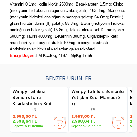
Vitamini 0.1mg; kolin klorür 2500mg; Beta‐karoten 1.5mg; Çinko
(metiyonin hidroksi analoğunun çinko şelatı): 163.8mg; Mangenez
(metiyonin hidroksi analoğunun mangan şelatı): 64.6mg; Demir (
glisin hidratın demir (II) şelatı): 58.3mg; Bakır (metiyonin hidroksi
analoğunun bakır şelatı) 15.8mg; Teknik olarak saf DL‐metiyonin
5000mg; Taurin 4000mg; L‐Karnitin 300mg. Organoleptik katkı
maddeleri: yeşil çay ekstraktı 100mg; biberiye ekstraktı.
Antioksidanlar: bitkisel yağlardan gelen tokoferol.
Enerji Değeri:
EM Kcal/Kg 4197 - Mj/Kg 17,56
BENZER ÜRÜNLER
Wanpy Tahılsız
Wanpy Tahılsız Somonlu
Wan
Somon&Tuna
Yetişkin Kedi Maması 8
Bal
Kısırlaştırılmış Kedi
kg
Ma
Maması 8 kg
(1)
(1)
2.953,00
TL
2.953,00
TL
2.9
2.598,64
TL
2.598,64
TL
2.5
Sepette %12 indirim
Sepette %12 indirim
Sepe