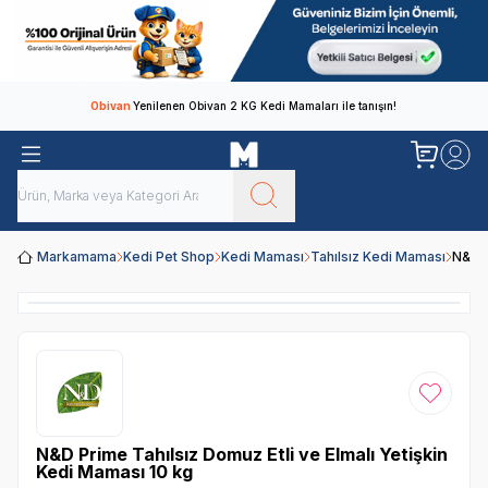
Obivan
Yenilenen Obivan 2 KG Kedi Mamaları ile tanışın!
Markamama
Kedi Pet Shop
Kedi Maması
Tahılsız Kedi Maması
N&D P
Favoriye
N&D Prime Tahılsız Domuz Etli ve Elmalı Yetişkin
Kedi Maması 10 kg