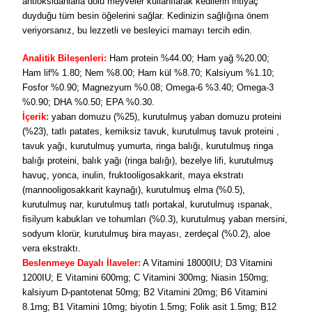
antioksidanlarla dolu meyveler kullanılarak kedilerin ihtiyaç
duyduğu tüm besin öğelerini sağlar. Kedinizin sağlığına önem
veriyorsanız, bu lezzetli ve besleyici mamayı tercih edin.
Analitik Bileşenleri:
Ham protein %44.00; Ham yağ %20.00;
Ham lif% 1.80; Nem %8.00; Ham kül %8.70; Kalsiyum %1.10;
Fosfor %0.90; Magnezyum %0.08; Omega‐6 %3.40; Omega‐3
%0.90; DHA %0.50; EPA %0.30.
İçerik:
yaban domuzu (%25), kurutulmuş yaban domuzu proteini
(%23), tatlı patates, kemiksiz tavuk, kurutulmuş tavuk proteini ,
tavuk yağı, kurutulmuş yumurta, ringa balığı, kurutulmuş ringa
balığı proteini, balık yağı (ringa balığı), bezelye lifi, kurutulmuş
havuç, yonca, inulin, fruktooligosakkarit, maya ekstratı
(mannooligosakkarit kaynağı), kurutulmuş elma (%0.5),
kurutulmuş nar, kurutulmuş tatlı portakal, kurutulmuş ıspanak,
fisilyum kabukları ve tohumları (%0.3), kurutulmuş yaban mersini,
sodyum klorür, kurutulmuş bira mayası, zerdeçal (%0.2), aloe
vera ekstraktı.
Beslenmeye Dayalı İlaveler:
A Vitamini 18000IU; D3 Vitamini
1200IU; E Vitamini 600mg; C Vitamini 300mg; Niasin 150mg;
kalsiyum D-pantotenat 50mg; B2 Vitamini 20mg; B6 Vitamini
8.1mg; B1 Vitamini 10mg; biyotin 1.5mg; Folik asit 1.5mg; B12