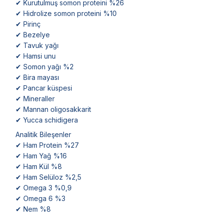
✔ Kurutulmuş somon proteini %26
✔ Hidrolize somon proteini %10
✔ Pirinç
✔ Bezelye
✔ Tavuk yağı
✔ Hamsi unu
✔ Somon yağı %2
✔ Bira mayası
✔ Pancar küspesi
✔ Mineraller
✔ Mannan oligosakkarit
✔ Yucca schidigera
Analitik Bileşenler
✔ Ham Protein %27
✔ Ham Yağ %16
✔ Ham Kül %8
✔ Ham Selüloz %2,5
✔ Omega 3 %0,9
✔ Omega 6 %3
✔ Nem %8