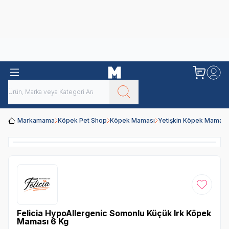
Obivan
Yenilenen Obivan 2 KG Kedi Mamaları ile tanışın!
Markamama
Köpek Pet Shop
Köpek Maması
Yetişkin Köpek Maması
Favoriye
Felicia HypoAllergenic Somonlu Küçük Irk Köpek
Maması 6 Kg​