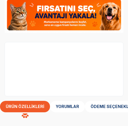
Köpek
kategorisinden 1 ürün alana,
Obivan
Tester Yavru Köpek Maması 100 gr
ürünü
bedava.
Her Siparişe 1 Adet Eklenecektir
ÜRÜN ÖZELLIKLERI
YORUMLAR
ÖDEME SEÇENEKL