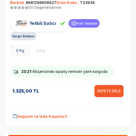
Barkod:
8681299606627
Ürün Kodu :
T23939
(0) Değerlendirme
Yetkili Satıcı
Hızlı Teslimat
Kargo Bedava
6 Kg
3 Kg
23
:21
:44
içerisinde sipariş verirsen yarın kargoda
1.325,00
TL
SEPETE EKLE
Değişim ve İade Koşulları!