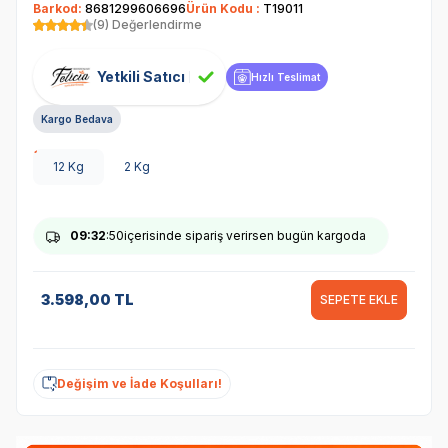
Barkod:
8681299606696
Ürün Kodu :
T19011
(9) Değerlendirme
Yetkili Satıcı
Hızlı Teslimat
Kargo Bedava
12 Kg
2 Kg
09
:32
:49
içerisinde sipariş verirsen bugün kargoda
3.598,00
TL
SEPETE EKLE
Değişim ve İade Koşulları!