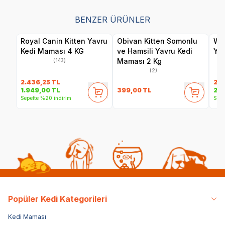
BENZER ÜRÜNLER
Royal Canin Kitten Yavru
Obivan Kitten Somonlu
Wan
Kedi Maması 4 KG
ve Hamsili Yavru Kedi
Yav
Maması 2 Kg
(143)
(2)
2.436,25
TL
2.9
399,00
TL
1.949,00
TL
2.5
Sepette %20 indirim
Sepe
Popüler Kedi Kategorileri
Kedi Maması