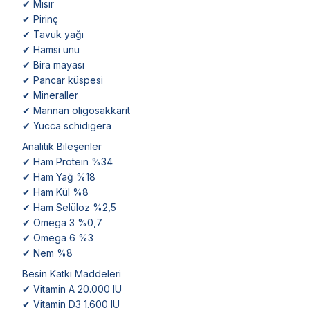
✔ Mısır
✔ Pirinç
✔ Tavuk yağı
✔ Hamsi unu
✔ Bira mayası
✔ Pancar küspesi
✔ Mineraller
✔ Mannan oligosakkarit
✔ Yucca schidigera
Analitik Bileşenler
✔ Ham Protein %34
✔ Ham Yağ %18
✔ Ham Kül %8
✔ Ham Selüloz %2,5
✔ Omega 3 %0,7
✔ Omega 6 %3
✔ Nem %8
Besin Katkı Maddeleri
✔ Vitamin A 20.000 IU
✔ Vitamin D3 1.600 IU