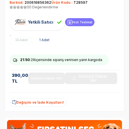
Barkod:
200616856362
Ürün Kodu :
T28597
(0) Değerlendirme
Yetkili Satıcı
Hızlı Teslimat
12 Adet
1 Adet
21
:50
:29
içerisinde sipariş verirsen yarın kargoda
390,00
Gelince Haber
Gelince Haber Ver
Ver
TL
Değişim ve İade Koşulları!