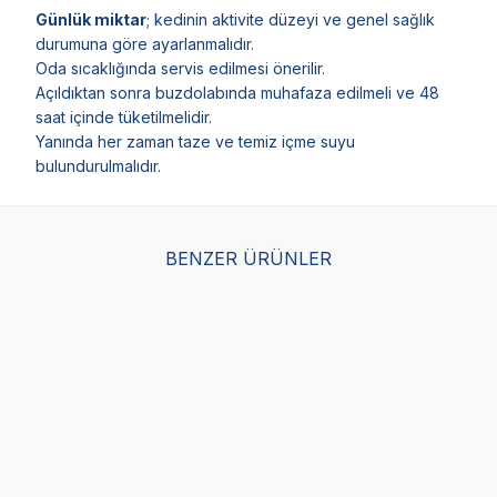
Günlük miktar
; kedinin aktivite düzeyi ve genel sağlık
durumuna göre ayarlanmalıdır.
Oda sıcaklığında servis edilmesi önerilir.
Açıldıktan sonra buzdolabında muhafaza edilmeli ve 48
saat içinde tüketilmelidir.
Yanında her zaman taze ve temiz içme suyu
bulundurulmalıdır.
BENZER ÜRÜNLER
Enjoy Pouch Sos İçinde
Enjoy Pouch Kuzulu Kedi
Enj
Et Parçacıklı Beyaz
Konservesi 85 gr
Et 
Balıklı Yetişkin Kedi
Yet
(0)
Maması 85 gr
gr
(2)
15,00
TL
15,00
TL
15,