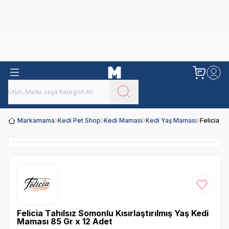
Obivan
Yenilenen Obivan 2 KG Kedi Mamaları ile tanışın!
Markamama
Kedi Pet Shop
Kedi Maması
Kedi Yaş Maması
Felicia T
Favoriye
Felicia Tahılsız Somonlu Kısırlaştırılmış Yaş Kedi
Maması 85 Gr x 12 Adet