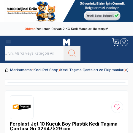
Obivan
Yenilenen Obivan 2 KG Kedi Mamaları ile tanışın!
Markamama
Kedi Pet Shop
Kedi Taşıma Çantaları ve Ekipmanları
Şef
Favoriye
Ferplast Jet 10 Küçük Boy Plastik Kedi Taşıma
Çantası Gri 32x47x29 cm