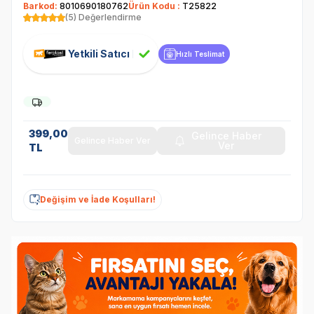
Barkod:
8010690180762
Ürün Kodu :
T25822
(5) Değerlendirme
Yetkili Satıcı
Hızlı Teslimat
399,00
Gelince Haber
Gelince Haber Ver
Ver
TL
Değişim ve İade Koşulları!