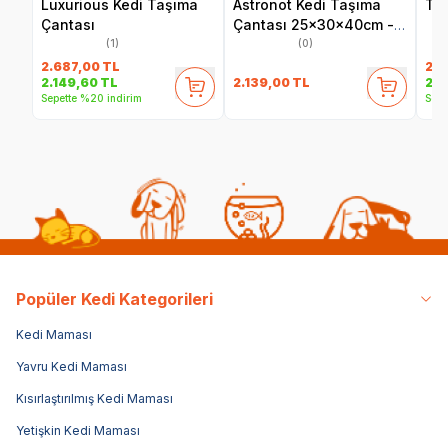
Luxurious Kedi Taşıma
Astronot Kedi Taşıma
Taş
Çantası
Çantası 25x30x40cm -
Mavi
(1)
(0)
2.687,00
TL
2.8
2.139,00
TL
2.149,60
TL
2.2
Sepette %20 indirim
Sepe
Popüler Kedi Kategorileri
Kedi Maması
Yavru Kedi Maması
Kısırlaştırılmış Kedi Maması
Yetişkin Kedi Maması