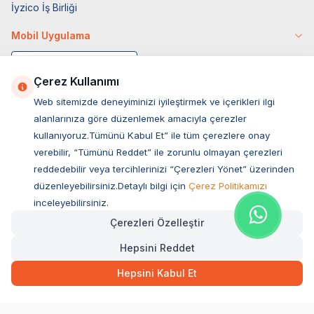
İyzico İş Birliği
Mobil Uygulama
Çerez Kullanımı
Web sitemizde deneyiminizi iyileştirmek ve içerikleri ilgi
alanlarınıza göre düzenlemek amacıyla çerezler
kullanıyoruz.Tümünü Kabul Et” ile tüm çerezlere onay
verebilir, “Tümünü Reddet” ile zorunlu olmayan çerezleri
reddedebilir veya tercihlerinizi “Çerezleri Yönet” üzerinden
düzenleyebilirsiniz.Detaylı bilgi için
Çerez Politikamızı
Müşteri Hizmetleri
inceleyebilirsiniz.
Çerezleri Özelleştir
Sıkça Sorulan Sorular
Hepsini Reddet
Adres
399,00
TL
Hızlı Teslimat
Ovacık Mah. Hacıoğlu Sok. No:13 Başiskele / KOCAELİ
Hepsini Kabul Et
Müşteri Destek Hattı
SEPETE EKLE
0850 532 1141