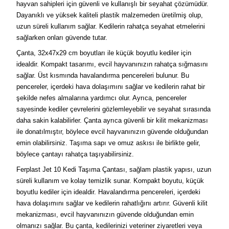
hayvan sahipleri için güvenli ve kullanışlı bir seyahat çözümüdür.
Dayanıklı ve yüksek kaliteli plastik malzemeden üretilmiş olup,
uzun süreli kullanım sağlar. Kedilerin rahatça seyahat etmelerini
sağlarken onları güvende tutar.
Çanta, 32x47x29 cm boyutları ile küçük boyutlu kediler için
idealdir. Kompakt tasarımı, evcil hayvanınızın rahatça sığmasını
sağlar. Üst kısmında havalandırma pencereleri bulunur. Bu
pencereler, içerdeki hava dolaşımını sağlar ve kedilerin rahat bir
şekilde nefes almalarına yardımcı olur. Ayrıca, pencereler
sayesinde kediler çevrelerini gözlemleyebilir ve seyahat sırasında
daha sakin kalabilirler. Çanta ayrıca güvenli bir kilit mekanizması
ile donatılmıştır, böylece evcil hayvanınızın güvende olduğundan
emin olabilirsiniz. Taşıma sapı ve omuz askısı ile birlikte gelir,
böylece çantayı rahatça taşıyabilirsiniz.
Ferplast Jet 10 Kedi Taşıma Çantası, sağlam plastik yapısı, uzun
süreli kullanım ve kolay temizlik sunar. Kompakt boyutu, küçük
boyutlu kediler için idealdir. Havalandırma pencereleri, içerdeki
hava dolaşımını sağlar ve kedilerin rahatlığını artırır. Güvenli kilit
mekanizması, evcil hayvanınızın güvende olduğundan emin
olmanızı sağlar. Bu çanta, kedilerinizi veteriner ziyaretleri veya