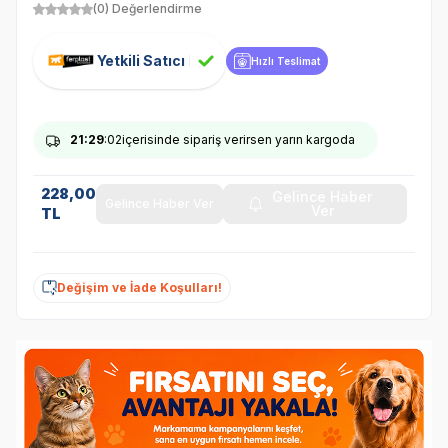
(0) Değerlendirme
Yetkili Satıcı
Hızlı Teslimat
21
:29
:02
içerisinde sipariş verirsen yarın kargoda
228,00
Gelince Haber
Gelince Haber Ver
Ver
TL
Değişim ve İade Koşulları!