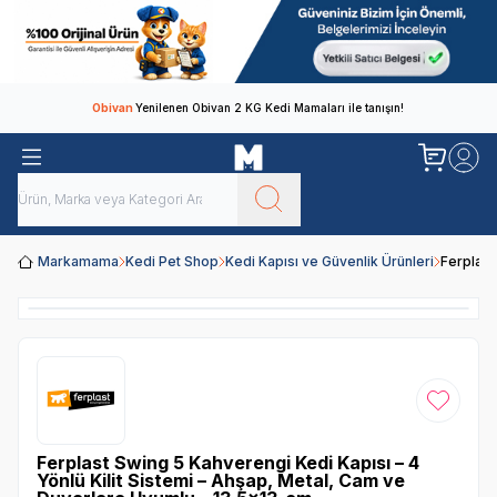
Obivan
Yenilenen Obivan 2 KG Kedi Mamaları ile tanışın!
Markamama
Kedi Pet Shop
Kedi Kapısı ve Güvenlik Ürünleri
Ferplast
Favoriye
Ferplast Swing 5 Kahverengi Kedi Kapısı – 4
Yönlü Kilit Sistemi – Ahşap, Metal, Cam ve