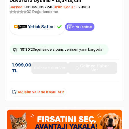
Duvarlara Uyumlu – 13,5×13, cm
Barkod:
8010690057248
Ürün Kodu :
T28968
(0) Değerlendirme
Yetkili Satıcı
Hızlı Teslimat
19
:30
:20
içerisinde sipariş verirsen yarın kargoda
1.999,00
Gelince Haber
Gelince Haber Ver
Ver
TL
Değişim ve İade Koşulları!