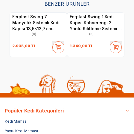
BENZER ÜRÜNLER
Ferplast Swing 7
Ferplast Swing 1 Kedi
Manyetik Sistemli Kedi
Kapısı Kahverengi 2
Kapısı 13,5×13,7 cm
Yönlü Kilitleme Sistemi –
Beyaz
Ahşap, Metal ve Cam
(0)
(0)
Kapılara Uyumlu 14,8 x
2.935,00
TL
1.349,00
TL
14,5 cm
Popüler Kedi Kategorileri
Kedi Maması
Yavru Kedi Maması