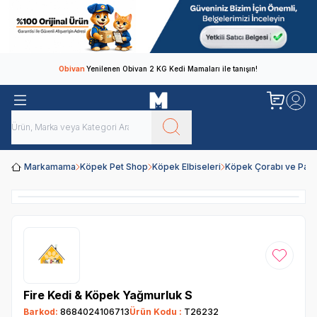
Obivan
Yenilenen Obivan 2 KG Kedi Mamaları ile tanışın!
Markamama
Köpek Pet Shop
Köpek Elbiseleri
Köpek Çorabı ve Patiğ
Favoriye
Fire Kedi & Köpek Yağmurluk S
Barkod:
8684024106713
Ürün Kodu :
T26232