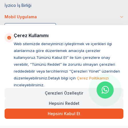
İyzico İş Birliği
Mobil Uygulama
Çerez Kullanımı
Web sitemizde deneyiminizi iyileştirmek ve içerikleri ilgi
alanlarınıza göre düzenlemek amacıyla çerezler
kullanıyoruz.Tümünü Kabul Et” ile tüm çerezlere onay
verebilir, “Tümünü Reddet” ile zorunlu olmayan çerezleri
reddedebilir veya tercihlerinizi “Çerezleri Yönet” üzerinden
düzenleyebilirsiniz.Detaylı bilgi için
Çerez Politikamızı
Müşteri Hizmetleri
inceleyebilirsiniz.
Çerezleri Özelleştir
Sıkça Sorulan Sorular
Hepsini Reddet
Adres
865,95
TL
Hızlı Teslimat
Ovacık Mah. Hacıoğlu Sok. No:13 Başiskele / KOCAELİ
Hepsini Kabul Et
Müşteri Destek Hattı
SEPETE EKLE
0850 532 1141