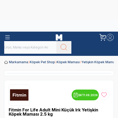
Obivan
Yenilenen Obivan 2 KG Kedi Mamaları ile tanışın!
Markamama
Köpek Pet Shop
Köpek Maması
Yetişkin Köpek Maması
SKT
1.09.2026
Favoriye
Fitmin For Life Adult Mini Küçük Irk Yetişkin
Köpek Maması 2.5 kg