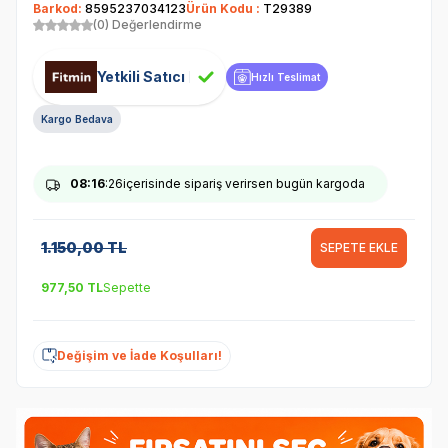
Barkod:
8595237034123
Ürün Kodu :
T29389
(0) Değerlendirme
Yetkili Satıcı
Hızlı Teslimat
Kargo Bedava
08
:16
:26
içerisinde sipariş verirsen bugün kargoda
1.150,00
TL
SEPETE EKLE
977,50
TL
Sepette
Değişim ve İade Koşulları!