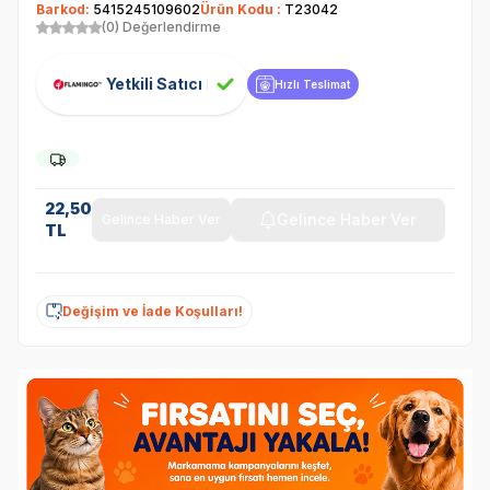
Barkod:
5415245109602
Ürün Kodu :
T23042
(0) Değerlendirme
Yetkili Satıcı
Hızlı Teslimat
22,50
Gelince Haber Ver
Gelince Haber Ver
TL
Değişim ve İade Koşulları!