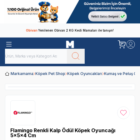
Obivan
Yenilenen Obivan 2 KG Kedi Mamaları ile tanışın!
Markamama
Köpek Pet Shop
Köpek Oyuncakları
Kumaş ve Peluş Oy
Favoriye
Flamingo Renkli Kalp Ödül Köpek Oyuncağı
5x5x4 Cm