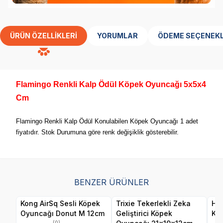
ÜRÜN ÖZELLIKLERI
YORUMLAR
ÖDEME SEÇENEKL
Flamingo Renkli Kalp Ödül Köpek Oyuncağı 5x5x4
Cm
Flamingo Renkli Kalp Ödül Konulabilen Köpek Oyuncağı 1 adet
fiyatıdır. Stok Durumuna göre renk değişiklik gösterebilir.
BENZER ÜRÜNLER
Kong AirSq Sesli Köpek
Trixie Tekerlekli Zeka
Her
Oyuncağı Donut M 12cm
Geliştirici Köpek
Ku
(0)