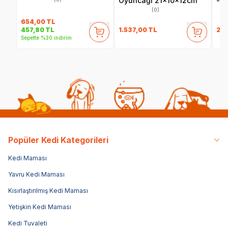
Oyuncağı 21x10x12cm
- F
(0)
654,00
TL
1.537,00
TL
24
457,80
TL
Sepette %30 indirim
Popüler Kedi Kategorileri
Kedi Maması
Yavru Kedi Maması
Kısırlaştırılmış Kedi Maması
Yetişkin Kedi Maması
Kedi Tuvaleti