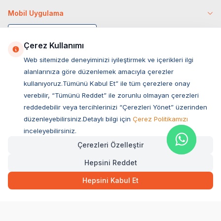
Mobil Uygulama
Çerez Kullanımı
Web sitemizde deneyiminizi iyileştirmek ve içerikleri ilgi
alanlarınıza göre düzenlemek amacıyla çerezler
kullanıyoruz.Tümünü Kabul Et” ile tüm çerezlere onay
verebilir, “Tümünü Reddet” ile zorunlu olmayan çerezleri
reddedebilir veya tercihlerinizi “Çerezleri Yönet” üzerinden
düzenleyebilirsiniz.Detaylı bilgi için
Çerez Politikamızı
Müşteri Hizmetleri
inceleyebilirsiniz.
Çerezleri Özelleştir
Sıkça Sorulan Sorular
Hepsini Reddet
Adres
22,50
TL
Hızlı Teslimat
Ovacık Mah. Hacıoğlu Sok. No:13 Başiskele / KOCAELİ
Hepsini Kabul Et
Müşteri Destek Hattı
SEPETE EKLE
0850 532 1141
WhatsApp Destek
0554 871 66 20