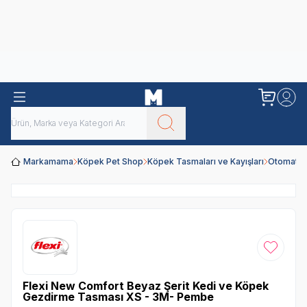
Obivan
Yenilenen Obivan 2 KG Kedi Mamaları ile tanışın!
Markamama
Köpek Pet Shop
Köpek Tasmaları ve Kayışları
Otomatik
Favoriye
Flexi New Comfort Beyaz Şerit Kedi ve Köpek
Gezdirme Tasması XS - 3M- Pembe