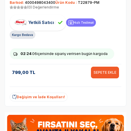
Barkod:
4000498043400
Ürün Kodu :
T22879-PM
(0) Değerlendirme
Yetkili Satıcı
Hızlı Teslimat
Kargo Bedava
02
:24
:06
içerisinde sipariş verirsen bugün kargoda
799,00
TL
SEPETE EKLE
Değişim ve İade Koşulları!