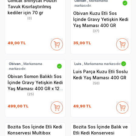
Gimcat Shinycat Pouch
Obivan
, Markamama
✓
markasıdır.
Tavuk Kısırlaştırılmış
kediler için 70 gr
Obivan Kuzu Etli Sos
(0)
İçinde Gravy Yetişkin Kedi
Yaş Maması 400 GR
(37)
49,00
TL
35,00
TL
Obivan
, Markamama
Luis
, Markamama markasıdır.
✓
✓
markasıdır.
Luis Parça Kuzu Etli Soslu
Obivan Somon Balıklı Sos
Kedi Yaş Maması 400 GR
İçinde Gravy Yetişkin Kedi
(50)
Yaş Maması 400 GR x 12
Adet
(25)
499,00
TL
49,90
TL
Bozita Sos İçinde Etli Kedi
Bozita Sos İçinde Balık ve
Konservesi Multibox
Etli Kedi Konservesi