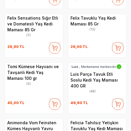
Felix Sensations Sığır Etli
Felix Tavuklu Yaş Kedi
ve Domatesli Yaş Kedi
Maması 85 Gr
Maması 85 Gr
(12)
(7)
29,90
TL
29,00
TL
Tomi Kümese Hayvanı ve
Luis
, Markamama markasıdır.
✓
Tavşanlı Kedi Yaş
Luis Parça Tavuk Etli
Maması 100 gr
Soslu Kedi Yaş Maması
(0)
400 GR
(48)
45,00
TL
49,90
TL
Animonda Vom Feinsten
Felicia Tahılsız Yetişkin
Kümes Hayvanlı Yavru
Tavuklu Yaş Kedi Maması