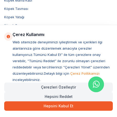
Köpek Mama Kabı
Köpek Tasması
Köpek Yatağı
Köpek Şampuanı
Çerez Kullanımı
Bosch Köpek Maması
Web sitemizde deneyiminizi iyileştirmek ve içerikleri ilgi
Felicia Köpek Maması
alanlarınıza göre düzenlemek amacıyla çerezler
Advance Köpek Maması
kullanıyoruz.Tümünü Kabul Et” ile tüm çerezlere onay
Luis Köpek Maması
verebilir, “Tümünü Reddet” ile zorunlu olmayan çerezleri
reddedebilir veya tercihlerinizi “Çerezleri Yönet” üzerinden
Obivan Köpek Maması
düzenleyebilirsiniz.Detaylı bilgi için
Çerez Politikamızı
Bozita Köpek Maması
inceleyebilirsiniz.
Acana Köpek Maması
Çerezleri Özelleştir
Royal Canin Köpek Maması
Hepsini Reddet
Hill's Köpek Maması
Hepsini Kabul Et
Pro Plan Köpek Maması