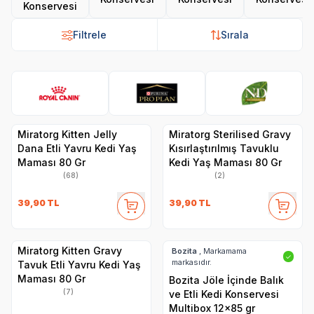
Konservesi
Filtrele
Sırala
Royal Canin
Pro Plan
N&D
Hi
Miratorg Kitten Jelly
Miratorg Sterilised Gravy
Dana Etli Yavru Kedi Yaş
Kısırlaştırılmış Tavuklu
Maması 80 Gr
Kedi Yaş Maması 80 Gr
(68)
(2)
39,90
TL
39,90
TL
Miratorg Kitten Gravy
Bozita
, Markamama
✓
markasıdır.
Tavuk Etli Yavru Kedi Yaş
Maması 80 Gr
Bozita Jöle İçinde Balık
(7)
ve Etli Kedi Konservesi
Multibox 12x85 gr