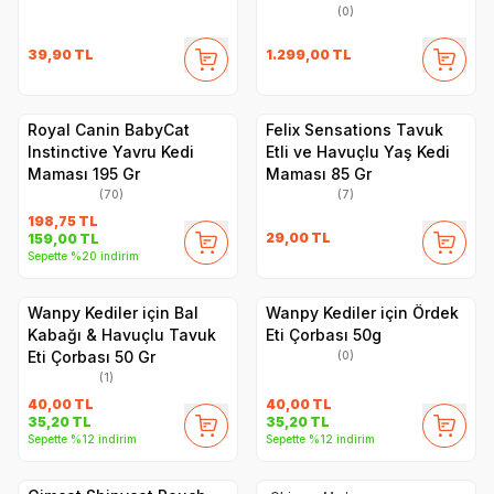
(0)
39,90
TL
1.299,00
TL
Royal Canin BabyCat
Felix Sensations Tavuk
Instinctive Yavru Kedi
Etli ve Havuçlu Yaş Kedi
Maması 195 Gr
Maması 85 Gr
(70)
(7)
198,75
TL
29,00
TL
159,00
TL
Sepette %20 indirim
Wanpy Kediler için Bal
Wanpy Kediler için Ördek
Kabağı & Havuçlu Tavuk
Eti Çorbası 50g
Eti Çorbası 50 Gr
(0)
(1)
40,00
TL
40,00
TL
35,20
TL
35,20
TL
Sepette %12 indirim
Sepette %12 indirim