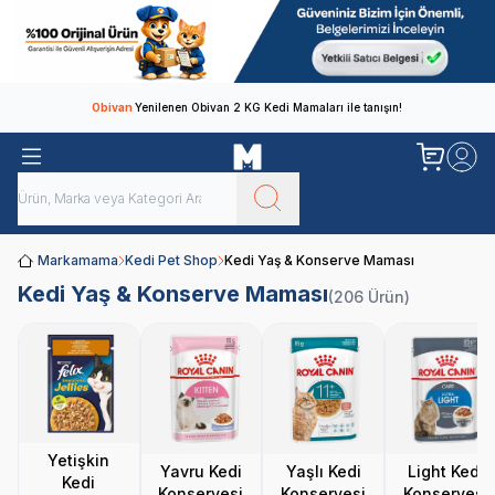
Obivan
Yenilenen Obivan 2 KG Kedi Mamaları ile tanışın!
Markamama
Kedi Pet Shop
Kedi Yaş & Konserve Maması
Kedi Yaş & Konserve Maması
(206 Ürün)
Yetişkin
Yavru Kedi
Yaşlı Kedi
Light Kedi
Kedi
Konservesi
Konservesi
Konservesi