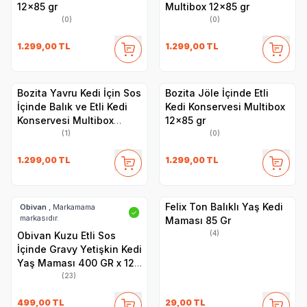
12x85 gr
Multibox 12x85 gr
(0)
(0)
1.299,00
TL
1.299,00
TL
Bozita Yavru Kedi İçin Sos
Bozita Jöle İçinde Etli
İçinde Balık ve Etli Kedi
Kedi Konservesi Multibox
Konservesi Multibox
12x85 gr
12x85 gr
(1)
(0)
1.299,00
TL
1.299,00
TL
Felix Ton Balıklı Yaş Kedi
Obivan
, Markamama
✓
markasıdır.
Maması 85 Gr
(4)
Obivan Kuzu Etli Sos
İçinde Gravy Yetişkin Kedi
Yaş Maması 400 GR x 12
Adet
(23)
499,00
TL
29,00
TL