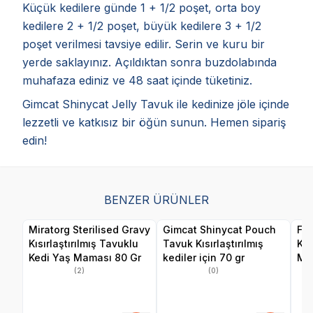
Küçük kedilere günde 1 + 1/2 poşet, orta boy
kedilere 2 + 1/2 poşet, büyük kedilere 3 + 1/2
poşet verilmesi tavsiye edilir. Serin ve kuru bir
yerde saklayınız. Açıldıktan sonra buzdolabında
muhafaza ediniz ve 48 saat içinde tüketiniz.
Gimcat Shinycat Jelly Tavuk ile kedinize jöle içinde
lezzetli ve katkısız bir öğün sunun. Hemen sipariş
edin!
BENZER ÜRÜNLER
Miratorg Sterilised Gravy
Gimcat Shinycat Pouch
Fel
Kısırlaştırılmış Tavuklu
Tavuk Kısırlaştırılmış
Kıs
Kedi Yaş Maması 80 Gr
kediler için 70 gr
Ma
(2)
(0)