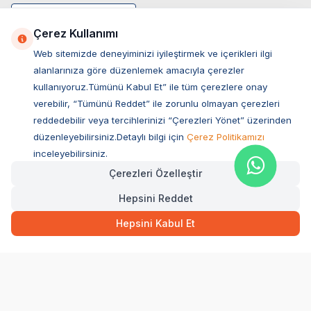
Çerez Kullanımı
Web sitemizde deneyiminizi iyileştirmek ve içerikleri ilgi
alanlarınıza göre düzenlemek amacıyla çerezler
kullanıyoruz.Tümünü Kabul Et” ile tüm çerezlere onay
verebilir, “Tümünü Reddet” ile zorunlu olmayan çerezleri
reddedebilir veya tercihlerinizi “Çerezleri Yönet” üzerinden
düzenleyebilirsiniz.Detaylı bilgi için
Çerez Politikamızı
Müşteri Hizmetleri
inceleyebilirsiniz.
Çerezleri Özelleştir
Sıkça Sorulan Sorular
Hepsini Reddet
Adres
79,00
TL
Hızlı Teslimat
Ovacık Mah. Hacıoğlu Sok. No:13 Başiskele / KOCAELİ
Hepsini Kabul Et
Müşteri Destek Hattı
SEPETE EKLE
0850 532 1141
WhatsApp Destek
0554 871 66 20