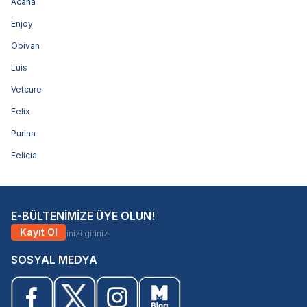
Acana
Enjoy
Obivan
Luis
Vetcure
Felix
Purina
Felicia
E-BÜLTENİMİZE ÜYE OLUN!
Kayıt Ol
SOSYAL MEDYA