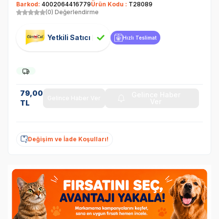
Barkod:
4002064416779
Ürün Kodu :
T28089
(0) Değerlendirme
Yetkili Satıcı
Hızlı Teslimat
79,00
Gelince Haber
Gelince Haber Ver
Ver
TL
Değişim ve İade Koşulları!