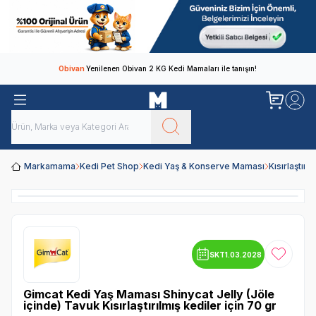
Obivan
Yenilenen Obivan 2 KG Kedi Mamaları ile tanışın!
Markamama
Kedi Pet Shop
Kedi Yaş & Konserve Maması
Kısırlaştır
SKT
1.03.2028
Favoriye
Gimcat Kedi Yaş Maması Shinycat Jelly (Jöle
içinde) Tavuk Kısırlaştırılmış kediler için 70 gr