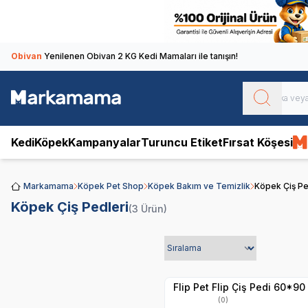
Obivan
Yenilenen Obivan 2 KG Kedi Mamaları ile tanışın!
Kedi
Köpek
Kampanyalar
Turuncu Etiket
Fırsat Köşesi
Markamama
Köpek Pet Shop
Köpek Bakım ve Temizlik
Köpek Çiş Pe
Köpek Çiş Pedleri
(3 Ürün)
Yetkili
Satıcı
Hızlı Teslimat
Flip Pet Flip Çiş Pedi 60*9
(0)