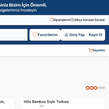
Siparişlerim
Sıkça Sorulan Sorular
Favorilerim
Giriş Yap
Kayıt Ol
Sepetim
Yetkili
Satıcı
Hızlı Teslimat
cm,
Hills Bamboo Dışkı Torbası
(0)