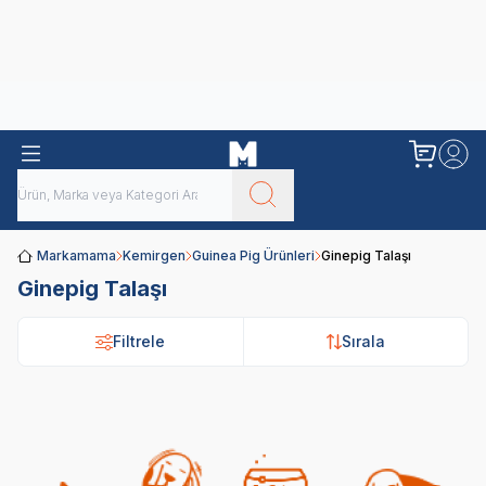
Obivan
Yenilenen Obivan 2 KG Kedi Mamaları ile tanışın!
Markamama
Kemirgen
Guinea Pig Ürünleri
Ginepig Talaşı
Ginepig Talaşı
Filtrele
Filtrele
Sırala
Sırala