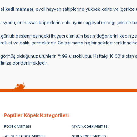
osi kedi maması
, evcil hayvan sahiplerine yüksek kalite ve içerikte 
asyonu, en hassas köpeklerin dahi uyum sağlayabileceği şekilde hazır
n günlük beslenmesindeki ihtiyacı olan tüm besin değerlerini kedini
olarak et ve balık içermektedir. Golosi mama hiç bir şekilde renklendi
örmüş olduğunuz ürünlerin %99'u stokludur. Haftaiçi 16:00'a olan sip
fınıza gönderilmektedir.
Popüler Köpek Kategorileri
Köpek Maması
Yavru Köpek Maması
Yetişkin Köpek Maması
Yaşlı Köpek Maması