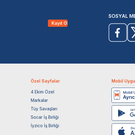
SOSYAL M
Kayıt Ol
Özel Sayfalar
Mobil Uyg
4 Ekim Özel
Markalar
Tüy Savaşları
Socar İş Birliği
İyzico İş Birliği