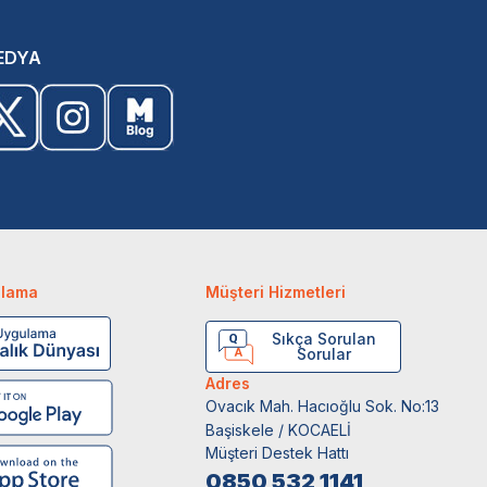
EDYA
ulama
Müşteri Hizmetleri
Sıkça Sorulan
Sorular
Adres
Ovacık Mah. Hacıoğlu Sok. No:13
Başiskele / KOCAELİ
Müşteri Destek Hattı
0850 532 1141