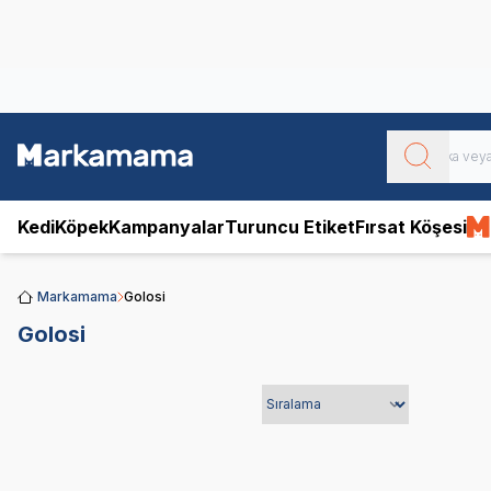
Obivan
Yenilenen Obivan 2 KG Kedi Mamaları ile tanışın!
Kedi
Köpek
Kampanyalar
Turuncu Etiket
Fırsat Köşesi
Markamama
Golosi
Golosi