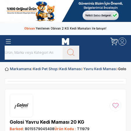
Obivan
Yenilenen Obivan 2 KG Kedi Mamaları ile tanışın!
Markamama
Kedi Pet Shop
Kedi Maması
Yavru Kedi Maması
Golosi
Favoriye
Golosi Yavru Kedi Maması 20 KG
Barkod:
8015579045408
Ürün Kodu :
T11979