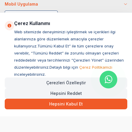
Mobil Uygulama
Çerez Kullanımı
Web sitemizde deneyiminizi iyileştirmek ve içerikleri ilgi
alanlarınıza göre düzenlemek amacıyla çerezler
kullanıyoruz.Tümünü Kabul Et” ile tüm çerezlere onay
verebilir, “Tümünü Reddet” ile zorunlu olmayan çerezleri
reddedebilir veya tercihlerinizi “Çerezleri Yönet” üzerinden
düzenleyebilirsiniz.Detaylı bilgi için
Çerez Politikamızı
Müşteri Hizmetleri
inceleyebilirsiniz.
Çerezleri Özelleştir
Sıkça Sorulan Sorular
Hepsini Reddet
Adres
2.729,00
TL
Hızlı Teslimat
Kargo Bedava
Ovacık Mah. Hacıoğlu Sok. No:13 Başiskele / KOCAELİ
Hepsini Kabul Et
Müşteri Destek Hattı
SEPETE EKLE
0850 532 1141
WhatsApp Destek
0554 871 66 20