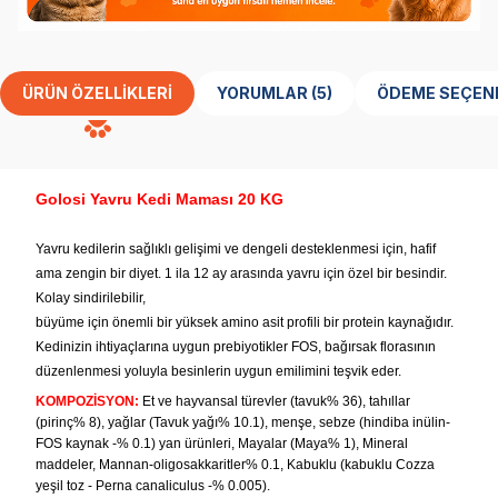
ÜRÜN ÖZELLIKLERI
YORUMLAR (5)
ÖDEME SEÇEN
Golosi Yavru Kedi Maması 20 KG
Yavru kedilerin sağlıklı gelişimi ve dengeli desteklenmesi için, hafif
ama zengin bir diyet. 1 ila 12 ay arasında yavru için özel bir besindir.
Kolay sindirilebilir,
büyüme için önemli bir yüksek amino asit profili bir protein kaynağıdır.
Kedinizin ihtiyaçlarına uygun prebiyotikler FOS, bağırsak florasının
düzenlenmesi yoluyla besinlerin uygun emilimini teşvik eder.
KOMPOZİSYON:
Et ve hayvansal türevler (tavuk% 36), tahıllar
(pirinç% 8), yağlar (Tavuk yağı% 10.1), menşe, sebze (hindiba inülin-
FOS kaynak -% 0.1) yan ürünleri, Mayalar (Maya% 1), Mineral
maddeler, Mannan-oligosakkaritler% 0.1, Kabuklu (kabuklu Cozza
yeşil toz - Perna canaliculus -% 0.005).