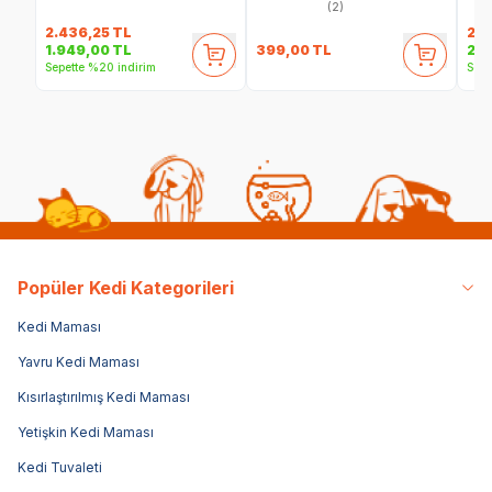
(2)
2.436,25
TL
2.9
399,00
TL
1.949,00
TL
2.5
Sepette %20 indirim
Sepe
Popüler Kedi Kategorileri
Kedi Maması
Yavru Kedi Maması
Kısırlaştırılmış Kedi Maması
Yetişkin Kedi Maması
Kedi Tuvaleti