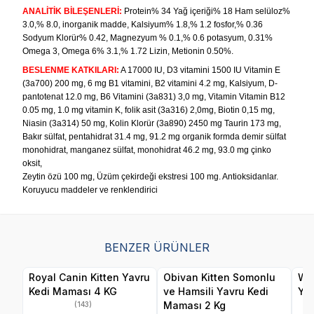
ANALİTİK BİLEŞENLERİ:
Protein% 34 Yağ içeriği% 18 Ham selüloz%
3.0,% 8.0, inorganik madde, Kalsiyum% 1.8,% 1.2 fosfor,% 0.36
Sodyum Klorür% 0.42, Magnezyum % 0.1,% 0.6 potasyum, 0.31%
Omega 3, Omega 6% 3.1,% 1.72 Lizin, Metionin 0.50%.
BESLENME KATKILARI:
A 17000 IU, D3 vitamini 1500 IU Vitamin E
(3a700) 200 mg, 6 mg B1 vitamini, B2 vitamini 4.2 mg, Kalsiyum, D-
pantotenat 12.0 mg, B6 Vitamini (3a831) 3,0 mg, Vitamin Vitamin B12
0.05 mg, 1.0 mg vitamin K, folik asit (3a316) 2,0mg, Biotin 0,15 mg,
Niasin (3a314) 50 mg, Kolin Klorür (3a890) 2450 mg Taurin 173 mg,
Bakır sülfat, pentahidrat 31.4 mg, 91.2 mg organik formda demir sülfat
monohidrat, manganez sülfat, monohidrat 46.2 mg, 93.0 mg çinko
oksit,
Zeytin özü 100 mg, Üzüm çekirdeği ekstresi 100 mg. Antioksidanlar.
Koruyucu maddeler ve renklendirici
BENZER ÜRÜNLER
Royal Canin Kitten Yavru
Obivan Kitten Somonlu
Wan
Kedi Maması 4 KG
ve Hamsili Yavru Kedi
Yav
Maması 2 Kg
(143)