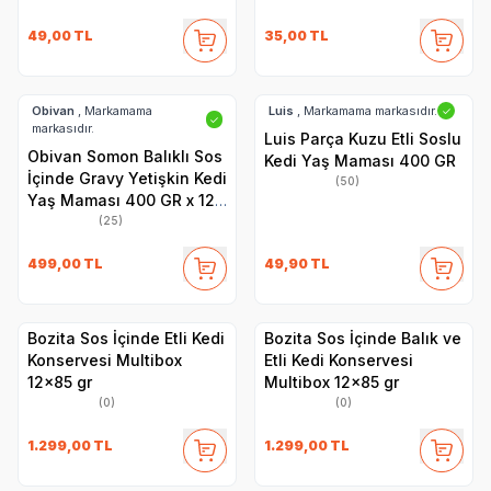
49,00
TL
35,00
TL
Obivan
, Markamama
Luis
, Markamama markasıdır.
✓
✓
markasıdır.
Luis Parça Kuzu Etli Soslu
Obivan Somon Balıklı Sos
Kedi Yaş Maması 400 GR
İçinde Gravy Yetişkin Kedi
(50)
Yaş Maması 400 GR x 12
Adet
(25)
499,00
TL
49,90
TL
Bozita Sos İçinde Etli Kedi
Bozita Sos İçinde Balık ve
Konservesi Multibox
Etli Kedi Konservesi
12x85 gr
Multibox 12x85 gr
(0)
(0)
1.299,00
TL
1.299,00
TL