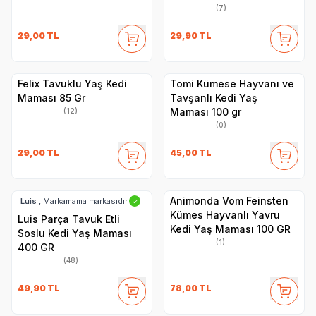
(7)
29,00
TL
29,90
TL
Felix Tavuklu Yaş Kedi
Tomi Kümese Hayvanı ve
Maması 85 Gr
Tavşanlı Kedi Yaş
Maması 100 gr
(12)
(0)
29,00
TL
45,00
TL
Animonda Vom Feinsten
Luis
, Markamama markasıdır.
✓
Kümes Hayvanlı Yavru
Luis Parça Tavuk Etli
Kedi Yaş Maması 100 GR
Soslu Kedi Yaş Maması
(1)
400 GR
(48)
49,90
TL
78,00
TL