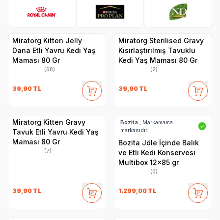
Royal Canin
Pro Plan
N&D
Hi
Miratorg Kitten Jelly
Miratorg Sterilised Gravy
Dana Etli Yavru Kedi Yaş
Kısırlaştırılmış Tavuklu
Maması 80 Gr
Kedi Yaş Maması 80 Gr
(68)
(2)
39,90
TL
39,90
TL
Miratorg Kitten Gravy
Bozita
, Markamama
✓
markasıdır.
Tavuk Etli Yavru Kedi Yaş
Maması 80 Gr
Bozita Jöle İçinde Balık
(7)
ve Etli Kedi Konservesi
Multibox 12x85 gr
(0)
39,90
TL
1.299,00
TL