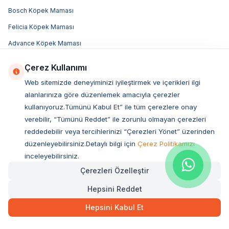
Bosch Köpek Maması
Felicia Köpek Maması
Advance Köpek Maması
Luis Köpek Maması
Çerez Kullanımı
Obivan Köpek Maması
Web sitemizde deneyiminizi iyileştirmek ve içerikleri ilgi
Bozita Köpek Maması
alanlarınıza göre düzenlemek amacıyla çerezler
kullanıyoruz.Tümünü Kabul Et” ile tüm çerezlere onay
Acana Köpek Maması
verebilir, “Tümünü Reddet” ile zorunlu olmayan çerezleri
Royal Canin Köpek Maması
reddedebilir veya tercihlerinizi “Çerezleri Yönet” üzerinden
Hill's Köpek Maması
düzenleyebilirsiniz.Detaylı bilgi için
Çerez Politikamızı
inceleyebilirsiniz.
Pro Plan Köpek Maması
Çerezleri Özelleştir
N&D Köpek Maması
Hepsini Reddet
Popüler Markalar
Hepsini Kabul Et
Royal Canin