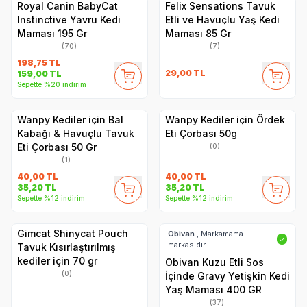
Royal Canin BabyCat
Felix Sensations Tavuk
Instinctive Yavru Kedi
Etli ve Havuçlu Yaş Kedi
Maması 195 Gr
Maması 85 Gr
(70)
(7)
198,75
TL
29,00
TL
159,00
TL
Sepette %20 indirim
Wanpy Kediler için Bal
Wanpy Kediler için Ördek
Kabağı & Havuçlu Tavuk
Eti Çorbası 50g
Eti Çorbası 50 Gr
(0)
(1)
40,00
TL
40,00
TL
35,20
TL
35,20
TL
Sepette %12 indirim
Sepette %12 indirim
Gimcat Shinycat Pouch
Obivan
, Markamama
✓
markasıdır.
Tavuk Kısırlaştırılmış
kediler için 70 gr
Obivan Kuzu Etli Sos
(0)
İçinde Gravy Yetişkin Kedi
Yaş Maması 400 GR
(37)