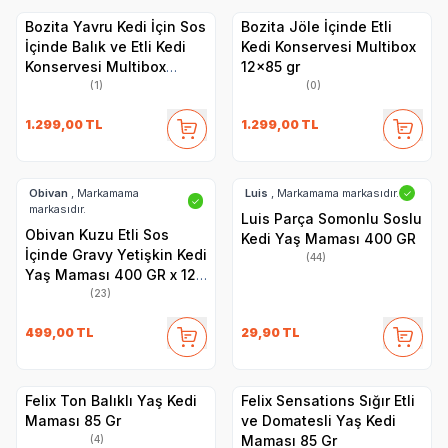
Bozita Yavru Kedi İçin Sos
Bozita Jöle İçinde Etli
İçinde Balık ve Etli Kedi
Kedi Konservesi Multibox
Konservesi Multibox
12x85 gr
12x85 gr
(1)
(0)
1.299,00
TL
1.299,00
TL
Obivan
, Markamama
Luis
, Markamama markasıdır.
✓
✓
markasıdır.
Luis Parça Somonlu Soslu
Obivan Kuzu Etli Sos
Kedi Yaş Maması 400 GR
İçinde Gravy Yetişkin Kedi
(44)
Yaş Maması 400 GR x 12
Adet
(23)
499,00
TL
29,90
TL
Felix Ton Balıklı Yaş Kedi
Felix Sensations Sığır Etli
Maması 85 Gr
ve Domatesli Yaş Kedi
Maması 85 Gr
(4)