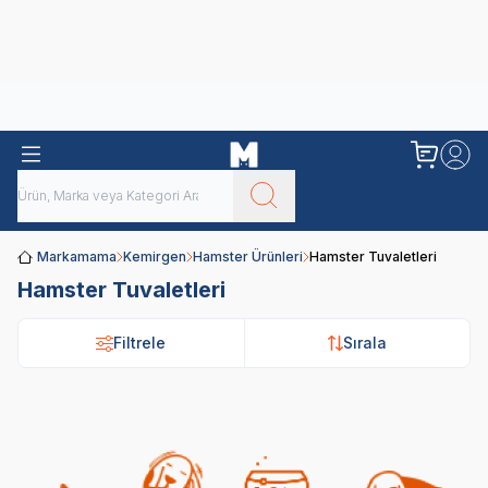
Obivan
Yenilenen Obivan 2 KG Kedi Mamaları ile tanışın!
Markamama
Kemirgen
Hamster Ürünleri
Hamster Tuvaletleri
Hamster Tuvaletleri
Filtrele
Filtrele
Sırala
Sırala