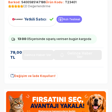
Barkod:
5400585147186
Ürün Kodu :
T23401
(2) Değerlendirme
Yetkili Satıcı
Hızlı Teslimat
13
:00
:05
içerisinde sipariş verirsen bugün kargoda
79,00
Gelince Haber
Gelince Haber Ver
Ver
TL
Değişim ve İade Koşulları!