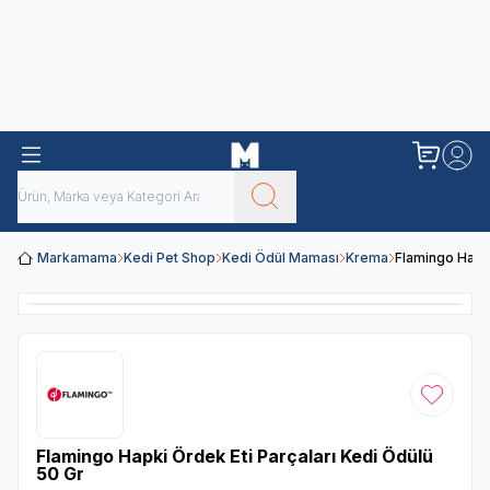
Obivan
Yenilenen Obivan 2 KG Kedi Mamaları ile tanışın!
Markamama
Kedi Pet Shop
Kedi Ödül Maması
Krema
Flamingo Hapki
Favoriye
Flamingo Hapki Ördek Eti Parçaları Kedi Ödülü
50 Gr