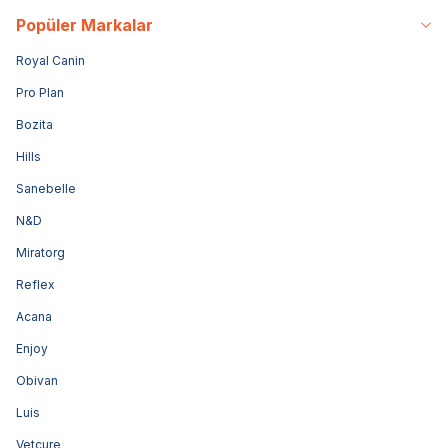
Popüler Markalar
Royal Canin
Pro Plan
Bozita
Hills
Sanebelle
N&D
Miratorg
Reflex
Acana
Enjoy
Obivan
Luis
Vetcure