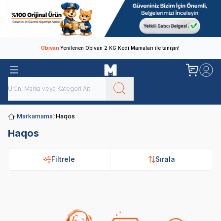
Obivan
Yenilenen Obivan 2 KG Kedi Mamaları ile tanışın!
Markamama
Haqos
Haqos
Filtrele
Sırala