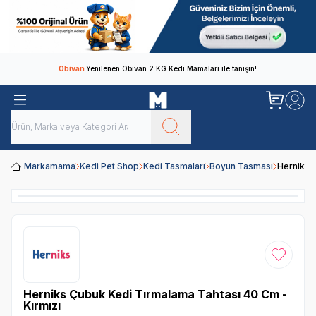
Obivan
Yenilenen Obivan 2 KG Kedi Mamaları ile tanışın!
Markamama
Kedi Pet Shop
Kedi Tasmaları
Boyun Tasması
Herniks 
Favoriye
Herniks Çubuk Kedi Tırmalama Tahtası 40 Cm -
Kırmızı