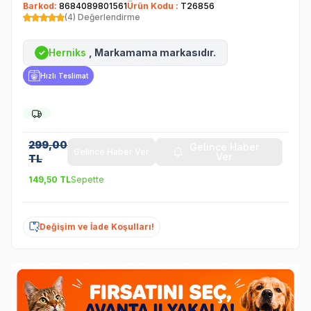
Barkod:
8684089801561
Ürün Kodu :
T26856
(4) Değerlendirme
Herniks
, Markamama markasıdır.
✓
Hızlı Teslimat
299,00
Gelince Haber
Gelince Haber Ver
Ver
TL
149,50
TL
Sepette
Değişim ve İade Koşulları!