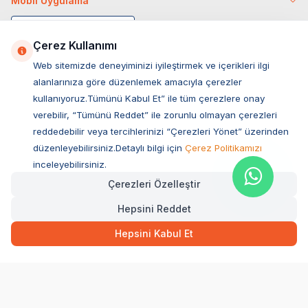
Mobil Uygulama
Çerez Kullanımı
Web sitemizde deneyiminizi iyileştirmek ve içerikleri ilgi
alanlarınıza göre düzenlemek amacıyla çerezler
kullanıyoruz.Tümünü Kabul Et” ile tüm çerezlere onay
verebilir, “Tümünü Reddet” ile zorunlu olmayan çerezleri
reddedebilir veya tercihlerinizi “Çerezleri Yönet” üzerinden
düzenleyebilirsiniz.Detaylı bilgi için
Çerez Politikamızı
Müşteri Hizmetleri
inceleyebilirsiniz.
Çerezleri Özelleştir
Sıkça Sorulan Sorular
Hepsini Reddet
Adres
Hızlı Teslimat
Ovacık Mah. Hacıoğlu Sok. No:13 Başiskele / KOCAELİ
149,50
TL
Sepette Anında
Hepsini Kabul Et
Müşteri Destek Hattı
SEPETE EKLE
0850 532 1141
WhatsApp Destek
0554 871 66 20