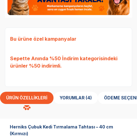
Bu ürüne özel kampanyalar
Ked
Sepette Anında %50 İndirim
kategorisindeki
Etli
ürünler %50 indirimli.
Tavu
bed
ÜRÜN ÖZELLIKLERI
YORUMLAR (4)
ÖDEME SEÇEN
Herniks Çubuk Kedi Tırmalama Tahtası – 40 cm
(Kırmızı)