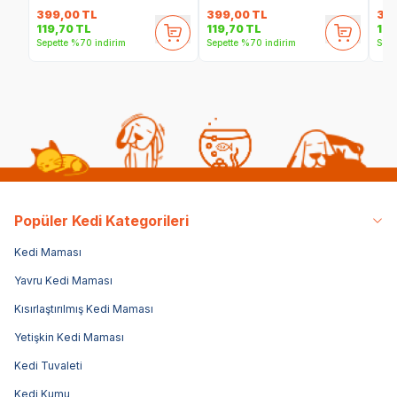
399,00
TL
399,00
TL
39
119,70
TL
119,70
TL
119
Sepette %70 indirim
Sepette %70 indirim
Sepe
Popüler Kedi Kategorileri
Kedi Maması
Yavru Kedi Maması
Kısırlaştırılmış Kedi Maması
Yetişkin Kedi Maması
Kedi Tuvaleti
Kedi Kumu