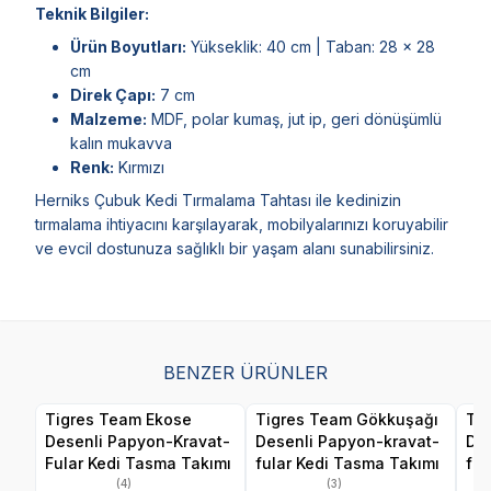
Teknik Bilgiler:
Ürün Boyutları:
Yükseklik: 40 cm | Taban: 28 x 28
cm
Direk Çapı:
7 cm
Malzeme:
MDF, polar kumaş, jut ip, geri dönüşümlü
kalın mukavva
Renk:
Kırmızı
Herniks Çubuk Kedi Tırmalama Tahtası ile kedinizin
tırmalama ihtiyacını karşılayarak, mobilyalarınızı koruyabilir
ve evcil dostunuza sağlıklı bir yaşam alanı sunabilirsiniz.
BENZER ÜRÜNLER
Tigres Team Ekose
Tigres Team Gökkuşağı
Tig
Desenli Papyon-Kravat-
Desenli Papyon-kravat-
Des
Fular Kedi Tasma Takımı
fular Kedi Tasma Takımı
ful
(4)
(3)