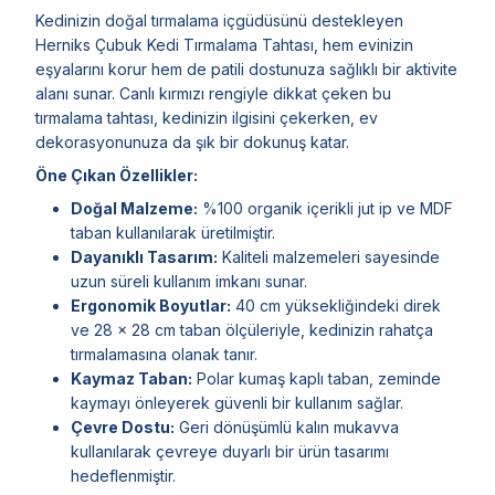
Kedinizin doğal tırmalama içgüdüsünü destekleyen
Herniks Çubuk Kedi Tırmalama Tahtası, hem evinizin
eşyalarını korur hem de patili dostunuza sağlıklı bir aktivite
alanı sunar. Canlı kırmızı rengiyle dikkat çeken bu
tırmalama tahtası, kedinizin ilgisini çekerken, ev
dekorasyonunuza da şık bir dokunuş katar.
Öne Çıkan Özellikler:
Doğal Malzeme:
%100 organik içerikli jut ip ve MDF
taban kullanılarak üretilmiştir.
Dayanıklı Tasarım:
Kaliteli malzemeleri sayesinde
uzun süreli kullanım imkanı sunar.
Ergonomik Boyutlar:
40 cm yüksekliğindeki direk
ve 28 x 28 cm taban ölçüleriyle, kedinizin rahatça
tırmalamasına olanak tanır.
Kaymaz Taban:
Polar kumaş kaplı taban, zeminde
kaymayı önleyerek güvenli bir kullanım sağlar.
Çevre Dostu:
Geri dönüşümlü kalın mukavva
kullanılarak çevreye duyarlı bir ürün tasarımı
hedeflenmiştir.