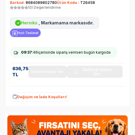
Barkod:
8684089802780
Ürün Kodu :
T26458
(0) Değerlendirme
Herniks
, Markamama markasıdır.
✓
Hızlı Teslimat
09
:37
:46
içerisinde sipariş verirsen bugün kargoda
636,75
Gelince Haber
Gelince Haber Ver
Ver
TL
Değişim ve İade Koşulları!