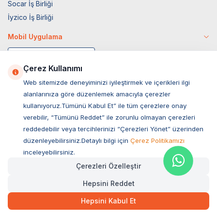
Socar İş Birliği
İyzico İş Birliği
Mobil Uygulama
Çerez Kullanımı
Web sitemizde deneyiminizi iyileştirmek ve içerikleri ilgi
alanlarınıza göre düzenlemek amacıyla çerezler
kullanıyoruz.Tümünü Kabul Et” ile tüm çerezlere onay
verebilir, “Tümünü Reddet” ile zorunlu olmayan çerezleri
reddedebilir veya tercihlerinizi “Çerezleri Yönet” üzerinden
düzenleyebilirsiniz.Detaylı bilgi için
Çerez Politikamızı
Müşteri Hizmetleri
inceleyebilirsiniz.
Çerezleri Özelleştir
Sıkça Sorulan Sorular
Hepsini Reddet
Adres
636,75
TL
Hızlı Teslimat
Ovacık Mah. Hacıoğlu Sok. No:13 Başiskele / KOCAELİ
Hepsini Kabul Et
Müşteri Destek Hattı
SEPETE EKLE