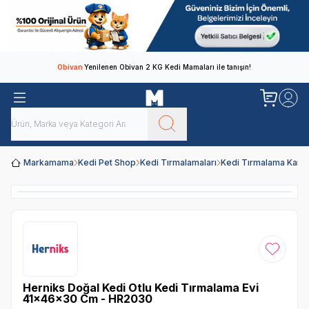
Obivan
Yenilenen Obivan 2 KG Kedi Mamaları ile tanışın!
Markamama
Kedi Pet Shop
Kedi Tırmalamaları
Kedi Tırmalama Kart
Favoriye
Herniks Doğal Kedi Otlu Kedi Tırmalama Evi
41x46x30 Cm - HR2030