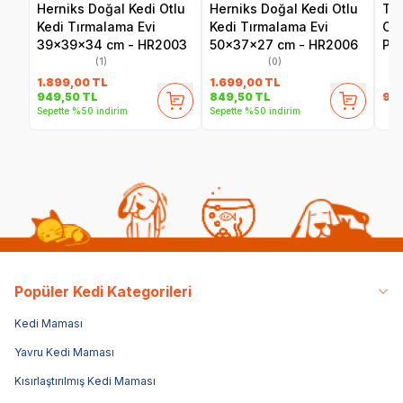
Herniks Doğal Kedi Otlu
Herniks Doğal Kedi Otlu
Tri
Kedi Tırmalama Evi
Kedi Tırmalama Evi
Oy
39x39x34 cm - HR2003
50x37x27 cm - HR2006
Pe
(1)
(0)
1.899,00
TL
1.699,00
TL
917
949,50
TL
849,50
TL
Sepette %50 indirim
Sepette %50 indirim
Popüler Kedi Kategorileri
Kedi Maması
Yavru Kedi Maması
Kısırlaştırılmış Kedi Maması