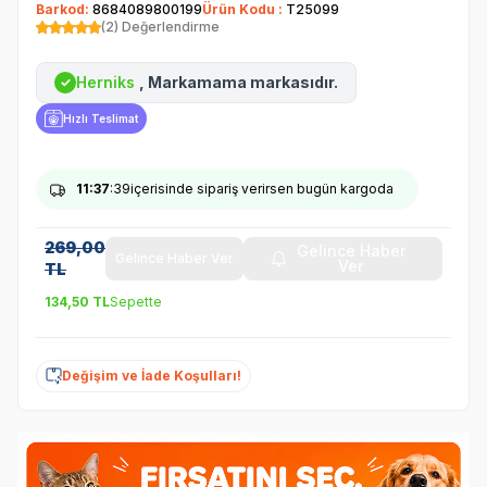
Barkod:
8684089800199
Ürün Kodu :
T25099
(2) Değerlendirme
Herniks
, Markamama markasıdır.
✓
Hızlı Teslimat
11
:37
:39
içerisinde sipariş verirsen bugün kargoda
269,00
Gelince Haber
Gelince Haber Ver
Ver
TL
134,50
TL
Sepette
Değişim ve İade Koşulları!