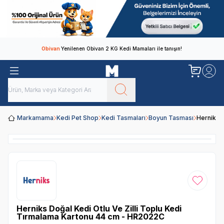
Obivan
Yenilenen Obivan 2 KG Kedi Mamaları ile tanışın!
Markamama
Kedi Pet Shop
Kedi Tasmaları
Boyun Tasması
Herniks 
Favoriye
Herniks Doğal Kedi Otlu Ve Zilli Toplu Kedi
Tırmalama Kartonu 44 cm - HR2022C