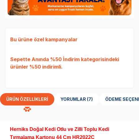
Bu ürüne özel kampanyalar
Ked
Sepette Anında %50 İndirim
kategorisindeki
Etli
ürünler %50 indirimli.
Tavu
bed
ÜRÜN ÖZELLIKLERI
YORUMLAR (7)
ÖDEME SEÇEN
Herniks Doğal Kedi Otlu ve Zilli Toplu Kedi
Tırmalama Kartonu 44 Cm HR2022C