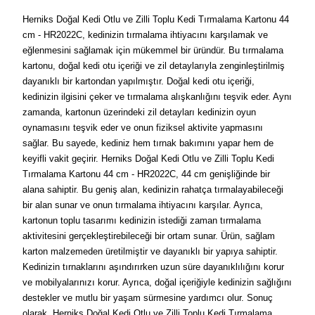
Herniks Doğal Kedi Otlu ve Zilli Toplu Kedi Tırmalama Kartonu 44
cm - HR2022C, kedinizin tırmalama ihtiyacını karşılamak ve
eğlenmesini sağlamak için mükemmel bir üründür. Bu tırmalama
kartonu, doğal kedi otu içeriği ve zil detaylarıyla zenginleştirilmiş
dayanıklı bir kartondan yapılmıştır. Doğal kedi otu içeriği,
kedinizin ilgisini çeker ve tırmalama alışkanlığını teşvik eder. Aynı
zamanda, kartonun üzerindeki zil detayları kedinizin oyun
oynamasını teşvik eder ve onun fiziksel aktivite yapmasını
sağlar. Bu sayede, kediniz hem tırnak bakımını yapar hem de
keyifli vakit geçirir. Herniks Doğal Kedi Otlu ve Zilli Toplu Kedi
Tırmalama Kartonu 44 cm - HR2022C, 44 cm genişliğinde bir
alana sahiptir. Bu geniş alan, kedinizin rahatça tırmalayabileceği
bir alan sunar ve onun tırmalama ihtiyacını karşılar. Ayrıca,
kartonun toplu tasarımı kedinizin istediği zaman tırmalama
aktivitesini gerçekleştirebileceği bir ortam sunar. Ürün, sağlam
karton malzemeden üretilmiştir ve dayanıklı bir yapıya sahiptir.
Kedinizin tırnaklarını aşındırırken uzun süre dayanıklılığını korur
ve mobilyalarınızı korur. Ayrıca, doğal içeriğiyle kedinizin sağlığını
destekler ve mutlu bir yaşam sürmesine yardımcı olur. Sonuç
olarak, Herniks Doğal Kedi Otlu ve Zilli Toplu Kedi Tırmalama