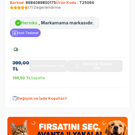
Barkod:
8684089800175
Ürün Kodu :
T25094
(7) Değerlendirme
Herniks
, Markamama markasıdır.
✓
Hızlı Teslimat
399,00
Gelince Haber
Gelince Haber Ver
Ver
TL
199,50
TL
Sepette
Değişim ve İade Koşulları!