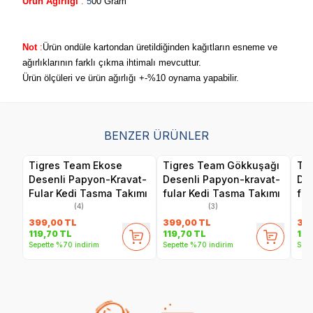
Ürün Ağırlığı
:
5
00 Gram
Not
:
Ürün ondüle kartondan üretildiğinden kağıtların esneme ve
ağırlıklarının farklı çıkma ihtimalı mevcuttur.
Ürün ölçüleri ve ürün ağırlığı +-%10 oynama yapabilir.
BENZER ÜRÜNLER
Tigres Team Ekose
Tigres Team Gökkuşağı
Tig
Desenli Papyon-Kravat-
Desenli Papyon-kravat-
Des
Fular Kedi Tasma Takımı
fular Kedi Tasma Takımı
ful
(4)
(3)
399,00
TL
399,00
TL
39
119,70
TL
119,70
TL
119
Sepette %70 indirim
Sepette %70 indirim
Sepe