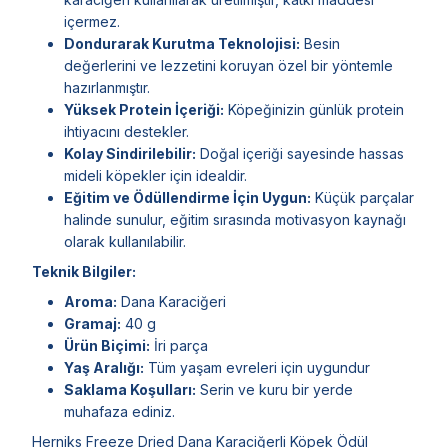
içermez.
Dondurarak Kurutma Teknolojisi:
Besin
değerlerini ve lezzetini koruyan özel bir yöntemle
hazırlanmıştır.
Yüksek Protein İçeriği:
Köpeğinizin günlük protein
ihtiyacını destekler.
Kolay Sindirilebilir:
Doğal içeriği sayesinde hassas
mideli köpekler için idealdir.
Eğitim ve Ödüllendirme İçin Uygun:
Küçük parçalar
halinde sunulur, eğitim sırasında motivasyon kaynağı
olarak kullanılabilir.
Teknik Bilgiler:
Aroma:
Dana Karaciğeri
Gramaj:
40 g
Ürün Biçimi:
İri parça
Yaş Aralığı:
Tüm yaşam evreleri için uygundur
Saklama Koşulları:
Serin ve kuru bir yerde
muhafaza ediniz.
Herniks Freeze Dried Dana Karaciğerli Köpek Ödül