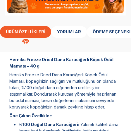
ÜRÜN ÖZELLIKLERI
YORUMLAR
ÖDEME SEÇENEKL
Herniks Freeze Dried Dana Karaciğerli Köpek Ödül
Maması – 40 g
Herniks Freeze Dried Dana Karaciğerli Köpek Ödül
Maması, köpeğinizin sağlığını ve mutluluğunu ön planda
tutan, %100 doğal dana ciğerinden üretilmiş bir
atıştırmalıktır. Dondurarak kurutma yöntemiyle hazırlanan
bu ödül maması, besin değerlerini maksimum seviyede
koruyarak köpeğinizin damak zevkine hitap eder.
Öne Çıkan Özellikler:
%100 Doğal Dana Karaciğeri:
Yüksek kaliteli dana
karaciğeri kullanılarak üretilmiştir, katkı maddesi