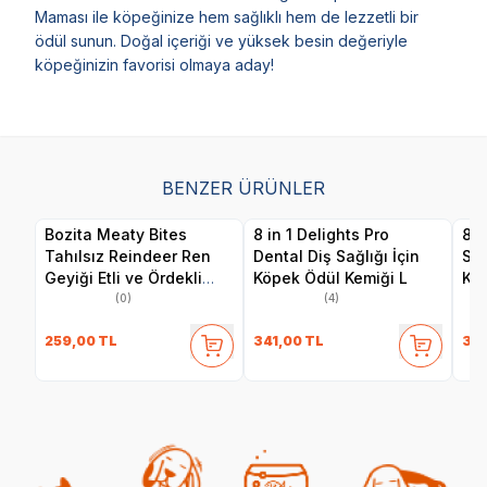
Maması ile köpeğinize hem sağlıklı hem de lezzetli bir
ödül sunun. Doğal içeriği ve yüksek besin değeriyle
köpeğinizin favorisi olmaya aday!
BENZER ÜRÜNLER
Bozita Meaty Bites
8 in 1 Delights Pro
8 i
Tahılsız Reindeer Ren
Dental Diş Sağlığı İçin
Sağ
Geyiği Etli ve Ördekli
Köpek Ödül Kemiği L
Kem
Köpek Ödül Maması 70
(0)
(4)
gr
259,00
TL
341,00
TL
341