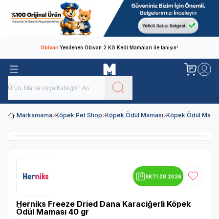
Obivan
Yenilenen Obivan 2 KG Kedi Mamaları ile tanışın!
Markamama
Köpek Pet Shop
Köpek Ödül Maması
Köpek Ödül Mamal
SKT
1.08.2026
Favoriye
Herniks Freeze Dried Dana Karaciğerli Köpek
Ödül Maması 40 gr