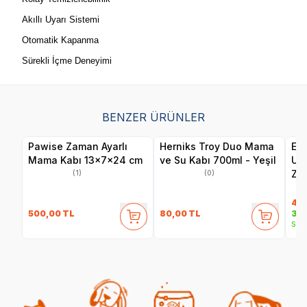
Akıllı Uyarı Sistemi
Otomatik Kapanma
Sürekli İçme Deneyimi
BENZER ÜRÜNLER
Pawise Zaman Ayarlı
Herniks Troy Duo Mama
Ele
Mama Kabı 13x7x24 cm
ve Su Kabı 700ml - Yeşil
Uyg
Zam
(1)
(0)
Köp
Ot
4.
500,00
TL
80,00
TL
3.9
Sepe