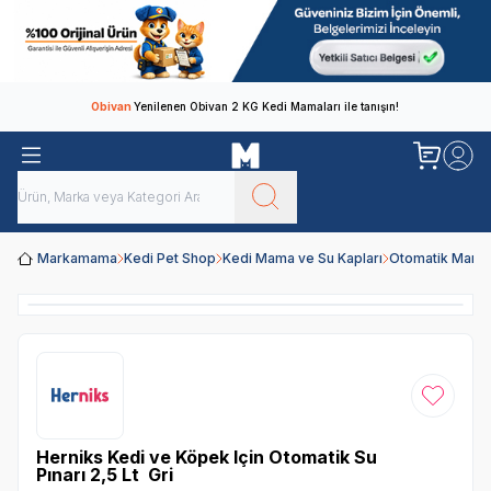
Obivan
Yenilenen Obivan 2 KG Kedi Mamaları ile tanışın!
Markamama
Kedi Pet Shop
Kedi Mama ve Su Kapları
Otomatik Mama 
Favoriye
Herniks Kedi ve Köpek Için Otomatik Su
Pınarı 2,5 Lt Gri