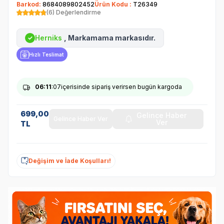
Barkod:
8684089802452
Ürün Kodu :
T26349
(6) Değerlendirme
Herniks
, Markamama markasıdır.
✓
Hızlı Teslimat
06
:11
:07
içerisinde sipariş verirsen bugün kargoda
699,00
Gelince Haber
Gelince Haber Ver
Ver
TL
Değişim ve İade Koşulları!