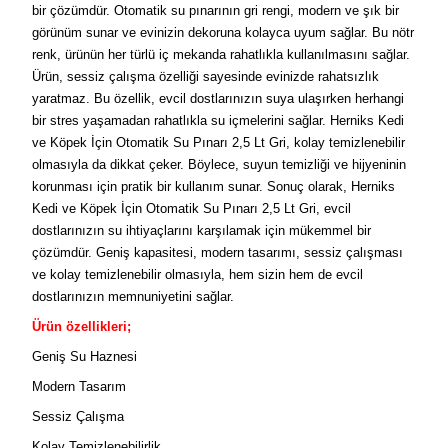
bir çözümdür. Otomatik su pınarının gri rengi, modern ve şık bir
görünüm sunar ve evinizin dekoruna kolayca uyum sağlar. Bu nötr
renk, ürünün her türlü iç mekanda rahatlıkla kullanılmasını sağlar.
Ürün, sessiz çalışma özelliği sayesinde evinizde rahatsızlık
yaratmaz. Bu özellik, evcil dostlarınızın suya ulaşırken herhangi
bir stres yaşamadan rahatlıkla su içmelerini sağlar. Herniks Kedi
ve Köpek İçin Otomatik Su Pınarı 2,5 Lt Gri, kolay temizlenebilir
olmasıyla da dikkat çeker. Böylece, suyun temizliği ve hijyeninin
korunması için pratik bir kullanım sunar. Sonuç olarak, Herniks
Kedi ve Köpek İçin Otomatik Su Pınarı 2,5 Lt Gri, evcil
dostlarınızın su ihtiyaçlarını karşılamak için mükemmel bir
çözümdür. Geniş kapasitesi, modern tasarımı, sessiz çalışması
ve kolay temizlenebilir olmasıyla, hem sizin hem de evcil
dostlarınızın memnuniyetini sağlar.
Ürün özellikleri;
Geniş Su Haznesi
Modern Tasarım
Sessiz Çalışma
Kolay Temizlenebilirlik