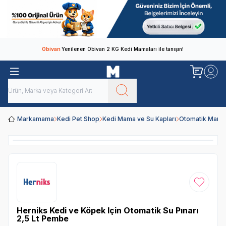
Obivan
Yenilenen Obivan 2 KG Kedi Mamaları ile tanışın!
Markamama
Kedi Pet Shop
Kedi Mama ve Su Kapları
Otomatik Mama 
Favoriye
Herniks Kedi ve Köpek Için Otomatik Su Pınarı
2,5 Lt Pembe