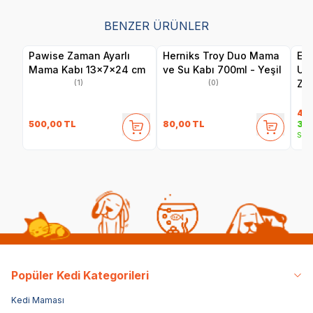
BENZER ÜRÜNLER
Pawise Zaman Ayarlı
Herniks Troy Duo Mama
Ele
Mama Kabı 13x7x24 cm
ve Su Kabı 700ml - Yeşil
Uyg
Zam
(1)
(0)
Köp
Ot
4.
500,00
TL
80,00
TL
3.9
Sepe
Popüler Kedi Kategorileri
Kedi Maması