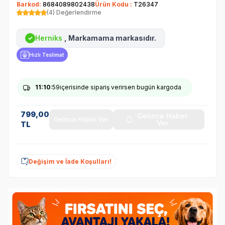
Barkod:
8684089802438
Ürün Kodu :
T26347
(4) Değerlendirme
Herniks
, Markamama markasıdır.
✓
Hızlı Teslimat
11
:10
:59
içerisinde sipariş verirsen bugün kargoda
799,00
Gelince Haber
Gelince Haber Ver
Ver
TL
Değişim ve İade Koşulları!